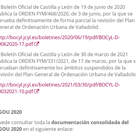
 Boletín Oficial de Castilla y León de 19 de junio de 2020
aplicación
aplicación
aplica
ublica la ORDEN FYM/468/2020, de 3 de junio, por la que se
externa.
externa.
extern
prueba definitivamente de forma parcial la revisión del Plan
eneral de Ordenación Urbana de Valladolid.
ttp://bocyl.jcyl.es/boletines/2020/06/19/pdf/BOCyL-D-
Enlace
9062020-17.pdf
a
 Boletín Oficial de Castilla y León de 30 de marzo de 2021
una
ublica la ORDEN FYM/331/2021, de 17 de marzo, por la que 
aplicación
prueban definitivamente los ámbitos suspendidos de la
externa.
evisión del Plan General de Ordenación Urbana de Valladolid
ttp://bocyl.jcyl.es/boletines/2021/03/30/pdf/BOCYL-D-
Enlace
0032021-10.pdf
a
una
aplicación
GOU 2020
externa.
uede consultar toda la
documentación consolidada del
GOU 2020
en el siguiente enlace: