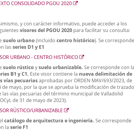
Enlace
EXTO CONSOLIDADO PGOU 2020
a
una
aplicación
simismo, y con carácter informativo, puede acceder a los
externa.
iguientes
visores del PGOU 2020
para facilitar su consulta:
e
suelo urbano
(incluido
centro histórico
). Se correspond
on las
series D1 y E1
Enlace
ISOR URBANO - CENTRO HISTÓRICO
a
e
suelo rústico
y
suelo urbanizable.
Se corresponde con l
una
eries B1 y C1.
Este visor contiene la
nueva delimitación de
aplicación
as vías pecuarias
aprobadas por ORDEN MAV/693/2023, de
externa.
4 de mayo, por la que se aprueba la modificación de trazad
 las vías pecuarias del término municipal de Valladolid
BOCyL de 31 de mayo de 2023).
Enlace
ISOR RÚSTICO/URBANIZABLE
a
el
c
atálogo
de
arquitectura e ingeniería
.
Se corresponde
una
on la
serie F1
aplicación