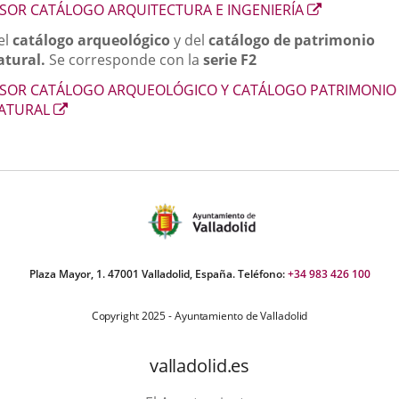
externa.
Enlace
ISOR CATÁLOGO ARQUITECTURA E INGENIERÍA
a
el
catálogo arqueológico
y del
catálogo de patrimonio
una
atural.
Se corresponde con la
serie F2
aplicación
externa.
ISOR CATÁLOGO ARQUEOLÓGICO Y CATÁLOGO PATRIMONIO
Enlace
ATURAL
a
una
aplicación
externa.
Plaza Mayor, 1. 47001 Valladolid, España. Teléfono:
+34 983 426 100
Copyright 2025 - Ayuntamiento de Valladolid
valladolid.es