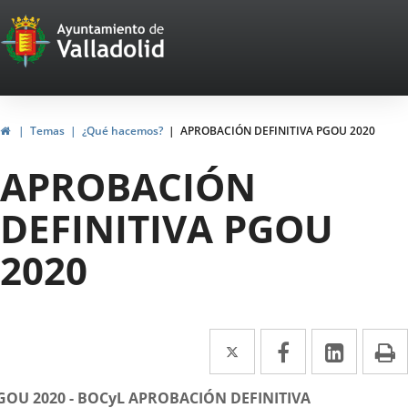
Portal
Jump to content
Web
del
Ayuntamiento
Home
Temas
¿Qué hacemos?
APROBACIÓN DEFINITIVA PGOU 2020
de
APROBACIÓN
Valladolid
DEFINITIVA PGOU
2020
Twitter
Enlace
Facebook
Enlace
Linked
Enlace
P
a
a
a
escripción
GOU 2020 - BOCyL APROBACIÓN DEFINITIVA
una
una
una