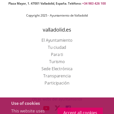
Plaza Mayor, 1. 47001 Valladolid, España. Teléfono:
+34 983 426 100
Copyright 2025 - Ayuntamiento de Valladolid
valladolid.es
El Ayuntamiento
Tu ciudad
Para ti
This
Turismo
link
Link
Sede Electrónica
will
to
Transparencia
open
external
Participación
in
application.
a
Otras webs del ayuntamiento
Use of cookies
pop-
aderSocial
LINK
LINK
LINK
This website uses
up
Accept all cookies