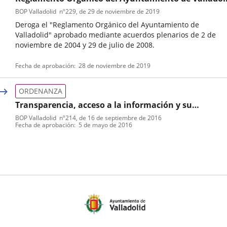
BOP Valladolid
nº
229
, de 29 de noviembre de 2019
externa.
externa.
extern
Deroga el "Reglamento Orgánico del Ayuntamiento de
Valladolid" aprobado mediante acuerdos plenarios de 2 de
noviembre de 2004 y 29 de julio de 2008.
Tipo
Referencia
Fecha de aprobación
28 de noviembre de 2019
de
boletin
normativa
ORDENANZA
Transparencia, acceso a la información y su
reutilización. Ordenanza
BOP Valladolid
nº
214
, de 16 de septiembre de 2016
Tipo
Referencia
Fecha de aprobación
5 de mayo de 2016
de
boletin
normativa