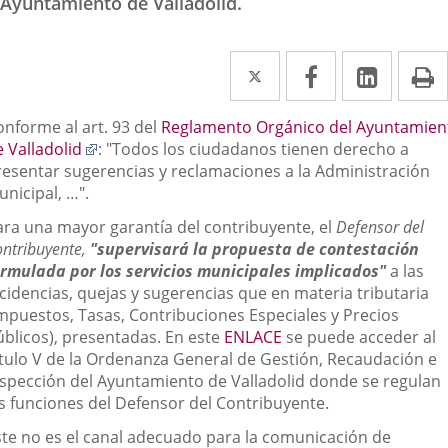
Ayuntamiento de Valladolid.
Twitter
Enlace
Facebook
Enlace
Linked
Enlace
P
a
a
a
escripción
onforme al art. 93 del
Reglamento Orgánico del Ayuntamien
una
una
una
Enlace
 Valladolid
: "Todos los ciudadanos tienen derecho a
aplicación
aplicación
aplica
a
resentar sugerencias y reclamaciones a la Administración
una
nicipal, …".
externa.
externa.
extern
aplicación
ara una mayor garantía del contribuyente, el
Defensor del
externa.
ntribuyente,
"supervisará la propuesta de contestación
ormulada por los servicios municipales implicados"
a las
ncidencias, quejas y sugerencias que en materia tributaria
Impuestos, Tasas, Contribuciones Especiales y Precios
úblicos), presentadas. En este
ENLACE
se puede acceder al
ítulo V de la Ordenanza General de Gestión, Recaudación e
nspección del Ayuntamiento de Valladolid donde se regulan
as funciones del Defensor del Contribuyente.
ste no es el canal adecuado para la comunicación de