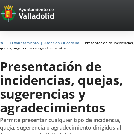
Portal
Jump to content
Web
del
Ayuntamiento
Home
El Ayuntamiento
Atención Ciudadana
Presentación de incidencias,
quejas, sugerencias y agradecimientos
de
Presentación de
Valladolid
incidencias, quejas,
sugerencias y
agradecimientos
Permite presentar cualquier tipo de incidencia,
queja, sugerencia o agradecimiento dirigidos al