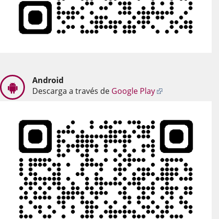
Android
Enlace
Descarga a través de
Google Play
a
una
aplicación
externa.