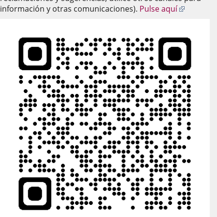
aplicación
Enlace
información y otras comunicaciones).
Pulse aquí
externa.
a
una
aplicaci
externa.