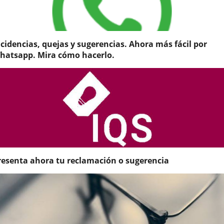
ncidencias, quejas y sugerencias. Ahora más fácil por
hatsapp. Mira cómo hacerlo.
hora
ás
il
ner
na
cidencia
r
atsApp”
resenta ahora tu reclamación o sugerencia
s
ejas
rmuladas
ndrán,