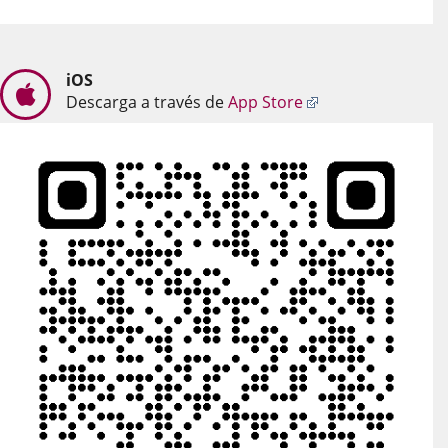
iOS
Enlace
Descarga a través de
App Store
a
una
aplicación
externa.