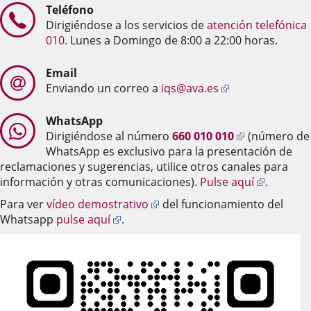
Teléfono
Dirigiéndose a los servicios de
atención telefónica
010
. Lunes a Domingo de 8:00 a 22:00 horas.
Email
Enlace
Enviando un correo a
iqs@ava.es
a
una
WhatsApp
aplicación
Enlace
Dirigiéndose al número
660 010 010
(número de
externa.
a
WhatsApp es exclusivo para la presentación de
una
reclamaciones y sugerencias, utilice otros canales para
aplicación
Enlace
información y otras comunicaciones).
Pulse aquí
.
externa.
a
Enlace
Para ver
vídeo demostrativo
del funcionamiento del
una
Enlace
a
Whatsapp
pulse aquí
.
aplicaci
a
una
externa.
una
aplicación
aplicación
externa.
externa.