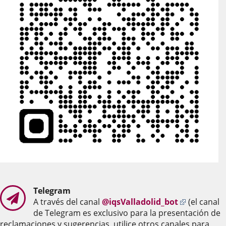
Telegram
Enlace
A través del canal
@iqsValladolid_bot
(el canal
a
de Telegram es exclusivo para la presentación de
una
reclamaciones y sugerencias, utilice otros canales para