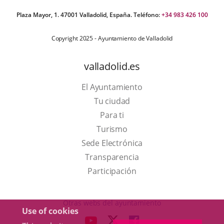
licaciónLos
rticipantes
Plaza Mayor, 1. 47001 Valladolid, España. Teléfono:
+34 983 426 100
odrán
ilizar
ceder
Copyright 2025 - Ayuntamiento de Valladolid
gistro
vegar
neral.
r
valladolid.es
stema
El Ayuntamiento
e
Tu ciudad
ejas
Para ti
gerencias
This
Turismo
bremente
link
Link
Sede Electrónica
e
will
to
Transparencia
rma
open
external
Participación
ónima.
lo
in
application.
uando
a
Otras webs del ayuntamiento
see
Use of cookies
pop-
ear
aderSocial
LINK
LINK
LINK
na