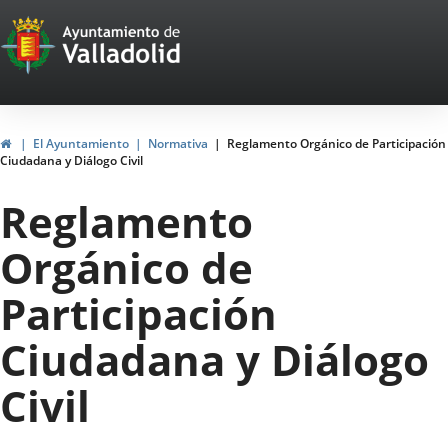
Portal
Jump to content
Web
del
Ayuntamiento
Home
El Ayuntamiento
Normativa
Reglamento Orgánico de Participación
Ciudadana y Diálogo Civil
de
Reglamento
Valladolid
Orgánico de
Participación
Ciudadana y Diálogo
Civil