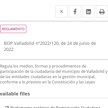
Twitter
Enlace
Facebook
Enlace
Linked
Enlace
P
a
a
a
una
una
una
Tipo
REGLAMENTO
de
aplicación
aplicación
aplica
normativa
Referencia
externa.
externa.
extern
BOP Valladolid
nº
2022/120
, de 24 de junio de
boletin
2022
Descripción
Regula los medios, formas y procedimientos de
participación de la ciudadanía del municipio de Valladolid y
de las entidades ciudadanas en la gestión municipal,
conforme a lo previsto en la Constitución y las Leyes
vailable files