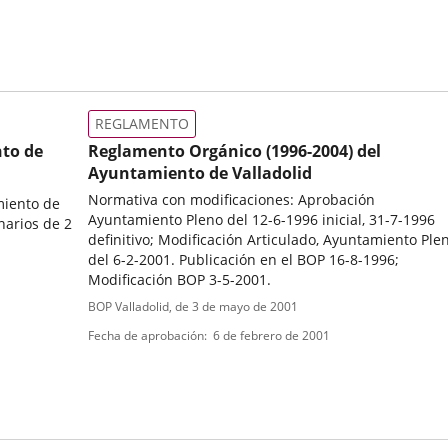
REGLAMENTO
to de
Reglamento Orgánico (1996-2004) del
Ayuntamiento de Valladolid
Normativa con modificaciones: Aprobación
miento de
Ayuntamiento Pleno del 12-6-1996 inicial, 31-7-1996
narios de 2
definitivo; Modificación Articulado, Ayuntamiento Ple
del 6-2-2001. Publicación en el BOP 16-8-1996;
Modificación BOP 3-5-2001.
Tipo
Referencia
BOP Valladolid
, de 3 de mayo de 2001
boletin
de
Fecha de aprobación
6 de febrero de 2001
normativa