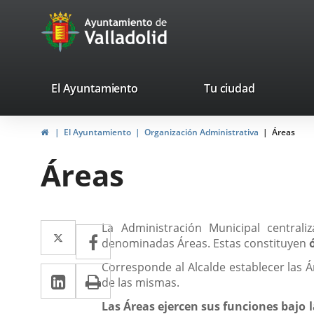
Portal
Jump to content
avaTop
Web
del
Ayuntamiento
valladolid.es
El Ayuntamiento
Tu ciudad
de
Home
El Ayuntamiento
Organización Administrativa
Áreas
Valladolid
Áreas
Descripción
Twitter
Enlace
La Administración Municipal central
Facebook
Enlace
denominadas Áreas. Estas constituyen
a
a
Corresponde al Alcalde establecer las Á
Linkedin
Enlace
Print
una
una
de las mismas.
a
aplicación
aplicación
Las Áreas ejercen sus funciones bajo l