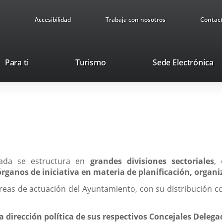
Accesibilidad
Trabaja con nosotros
Contac
This
Li
Para ti
Turismo
Sede Electrónica
link
to
will
ex
open
ap
in
a
pop-
up
window.
izada se estructura en
grandes divisiones sectoriales
,
órganos de iniciativa en materia de planificación, organi
reas de actuación del Ayuntamiento, con su distribución co
a dirección política de sus respectivos Concejales Deleg