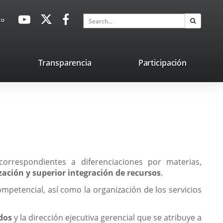
avaHeaderSocial
Link
Link
Link
Search
to
Search
to
to
to
external
external
external
application.
application.
application.
nk
Transparencia
Participación
ternal
plication.
 correspondientes a diferenciaciones por materias,
zación y superior integración de recursos
.
mpetencial, así como la organización de los servicios
ados
y la dirección ejecutiva gerencial que se atribuye a