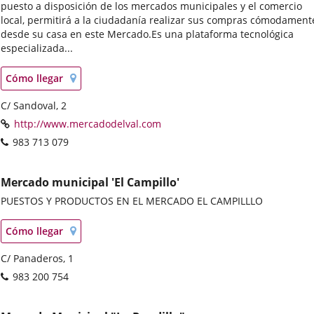
puesto a disposición de los mercados municipales y el comercio
local, permitirá a la ciudadanía realizar sus compras cómodament
desde su casa en este Mercado.Es una plataforma tecnológica
especializada...
Localización
Enlace
Cómo llegar
en
a
mapa
Postal
C/ Sandoval, 2
una
address
aplicación
Web
Enlace
http://www.mercadodelval.com
externa.
a
Phones
983 713 079
una
aplicación
externa.
Mercado municipal 'El Campillo'
PUESTOS Y PRODUCTOS EN EL MERCADO EL CAMPILLLO
Localización
Enlace
Cómo llegar
en
a
mapa
Postal
C/ Panaderos, 1
una
address
aplicación
Phones
983 200 754
externa.