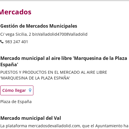
Mercados
Gestión de Mercados Municipales
Postal
C/ vega Sicilia, 2 bis
Valladolid
47008
Valladolid
address
Phones
983 247 401
Mercado municipal al aire libre 'Marquesina de la Plaza
España'
PUESTOS Y PRODUCTOS EN EL MERCADO AL AIRE LIBRE
'MARQUESINA DE LA PLAZA ESPAÑA'
Localización
Enlace
Cómo llegar
en
a
mapa
Postal
Plaza de España
una
address
aplicación
externa.
Mercado municipal del Val
La plataforma mercadosdevalladolid.com, que el Ayuntamiento ha