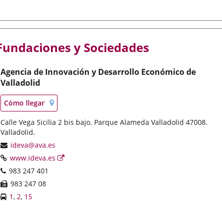
Fundaciones y Sociedades
Agencia de Innovación y Desarrollo Económico de
Valladolid
Localización
Enlace
Cómo llegar
en
a
mapa
Postal
Calle Vega Sicilia 2 bis bajo. Parque Alameda Valladolid 47008.
una
address
Valladolid.
aplicación
externa.
Email
ideva@ava.es
Web
Enlace
www.ideva.es
a
Phones
983 247 401
una
Fax
983 247 08
aplicación
Líneas
Enlace
Enlace
Enlace
1
,
2
,
15
externa.
-
a
a
a
Bus
una
una
una