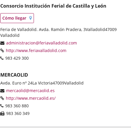
aplicación
aplicación
aplicación
Consorcio Institución Ferial de Castilla y León
externa.
externa.
externa.
Localización
Enlace
Cómo llegar
en
a
mapa
Postal
Feria de Valladolid. Avda. Ramón Pradera, 3
una
Valladolid
47009
address
Valladolid
aplicación
externa.
Email
administracion@feriavalladolid.com
Web
Enlace
http://www.feriavalladolid.com
a
Phones
983 429 300
una
aplicación
externa.
MERCAOLID
Postal
Avda. Euro nº 24
La Victoria
47009
Valladolid
address
Email
mercaolid@mercaolid.es
Web
Enlace
http://www.mercaolid.es/
a
Phones
983 360 880
una
Fax
983 360 349
aplicación
externa.