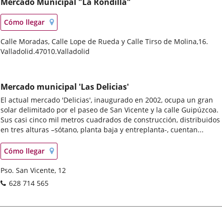
Mercado Municipal "La Rondilla"
Localización
Enlace
Cómo llegar
en
a
mapa
Postal
Calle Moradas, Calle Lope de Rueda y Calle Tirso de Molina,16.
una
address
Valladolid.
47010.
aplicación
Valladolid
externa.
Mercado municipal 'Las Delicias'
El actual mercado 'Delicias', inaugurado en 2002, ocupa un gran
solar delimitado por el paseo de San Vicente y la calle Guipúzcoa.
Sus casi cinco mil metros cuadrados de construcción, distribuidos
en tres alturas –sótano, planta baja y entreplanta-, cuentan...
Localización
Enlace
Cómo llegar
en
a
mapa
Postal
Pso. San Vicente, 12
una
address
aplicación
Phones
628 714 565
externa.