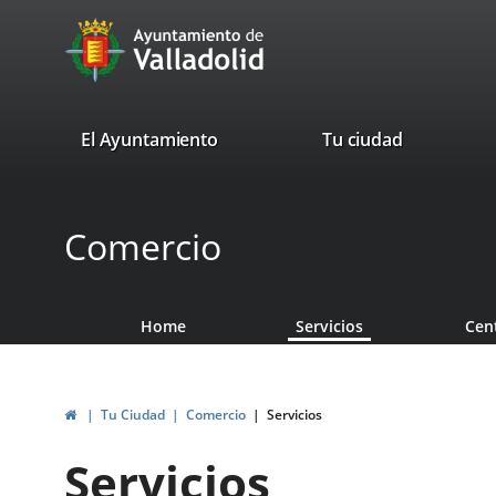
Portal
Jump to content
avaTop
Web
del
Ayuntamiento
valladolid.es
El Ayuntamiento
Tu ciudad
de
Valladolid
Comercio
Home
Servicios
Cen
Home
Tu Ciudad
Comercio
Servicios
Servicios