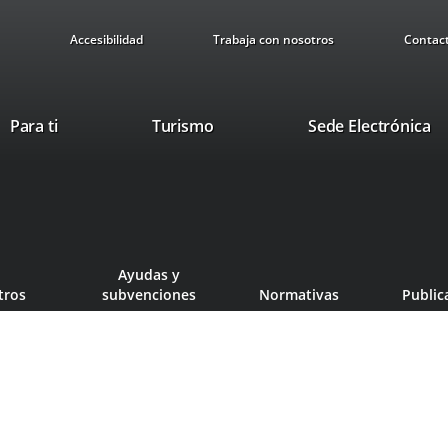
Accesibilidad
Trabaja con nosotros
Contac
This
Li
Para ti
Turismo
Sede Electrónica
link
to
will
ex
open
ap
in
a
pop-
Ayudas y
up
tros
subvenciones
Normativas
Public
window.