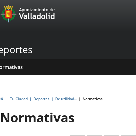
Portal
Jump to content
Web
del
Ayuntamiento
eportes
de
Valladolid
ome
rvicios
entros
ormativas
blicaciones
ticias
genda
Home
Tu Ciudad
Deportes
De utilidad...
Normativas
Normativas