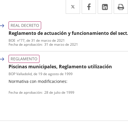
Twitter
Enlace
Facebook
Enlace
Linked
Enlace
P
a
a
a
una
una
una
REAL DECRETO
aplicación
aplicación
aplica
Reglamento de actuación y funcionamiento del sect
público por medios electrónicos
BOE
nº
77
, de 31 de marzo de 2021
externa.
externa.
extern
Tipo
Referencia
Fecha de aprobación
31 de marzo de 2021
de
boletin
normativa
REGLAMENTO
Piscinas municipales, Reglamento utilización
BOP Valladolid
, de 19 de agosto de 1999
Normativa con modificaciones:
Tipo
Referencia
Fecha de aprobación
28 de julio de 1999
de
boletin
normativa