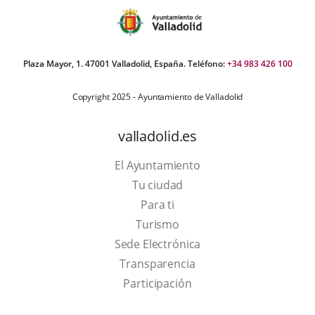
Plaza Mayor, 1. 47001 Valladolid, España. Teléfono:
+34 983 426 100
Copyright 2025 - Ayuntamiento de Valladolid
valladolid.es
El Ayuntamiento
Tu ciudad
Para ti
This
Turismo
link
Link
Sede Electrónica
will
to
Transparencia
open
external
Participación
in
application.