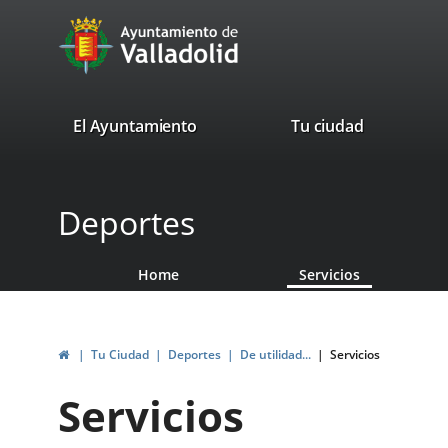
Portal
Jump to content
avaTop
Web
del
Ayuntamiento
valladolid.es
El Ayuntamiento
Tu ciudad
de
Valladolid
Deportes
Home
Servicios
Home
Tu Ciudad
Deportes
De utilidad...
Servicios
Servicios