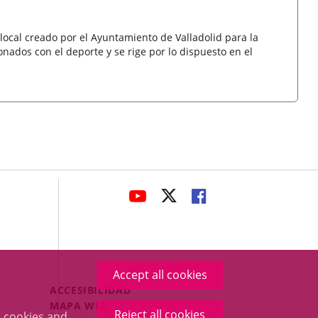
cal creado por el Ayuntamiento de Valladolid para la
onados con el deporte y se rige por lo dispuesto en el
avaHeaderSocial
LINK
LINK
LINK
TO
TO
TO
EXTERNAL
EXTERNAL
EXTERNAL
APPLICATION.
APPLICATION.
APPLICATION.
Accept all cookies
Menú
ACCESIBILIDAD
Legal
MAPA WEB
Reject all cookies
 cookies and