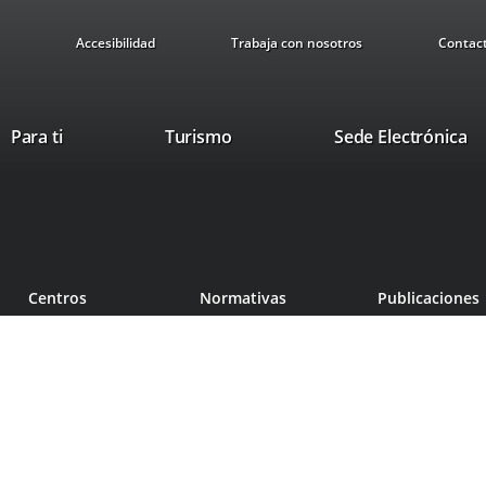
Accesibilidad
Trabaja con nosotros
Contac
This
Li
Para ti
Turismo
Sede Electrónica
link
to
will
ex
open
ap
in
a
pop-
Centros
Normativas
Publicaciones
up
window.