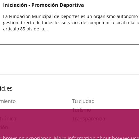
Iniciación - Promoción Deportiva
La Fundación Municipal de Deportes es un organismo autónomo lo
gestión directa de todos los servicios de competencia local relaci
artículo 85 bis de la...
id.es
amiento
Tu ciudad
This
Turismo
Link
link
trónica
Transparencia
to
will
ción
external
open
ur browsing experience. More information about
how we use