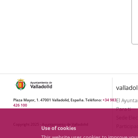
valladol
El Ayunt
Plaza Mayor, 1. 47001 Valladolid, España. Teléfono:
+34 983
426 100
Para ti
Sede Elec
Copyright 2025 - Ayuntamiento de Valladolid
Participa
Use of cookies
This website uses cookies to improve yo