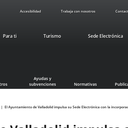
Accesibilidad
Trabaja con nosotros
Contac
This
Li
Para ti
Turismo
Sede Electrónica
link
to
will
ex
open
ap
in
a
pop-
Ayudas y
up
tros
subvenciones
Normativas
Public
window.
El Ayuntamiento de Valladolid impulsa su Sede Electrónica con la incorporación