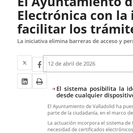
El Ayuntamiento d
Electrónica con la
facilitar los trámi
La iniciativa elimina barreras de acceso y per
Twitter
Enlace
Facebook
Enlace
Fecha
12 de abril de 2026
de
a
a
la
Linkedin
Enlace
Print
una
noticia
una
a
Descripción
El sistema posibilita la
aplicación
aplicación
desde cualquier dispositiv
una
externa.
externa.
El Ayuntamiento de Valladolid ha pues
aplicación
parte de la ciudadanía, en el marco d
externa.
La actuación incorpora el sistema de f
necesidad de certificados electrónico