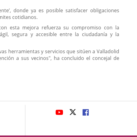
te’, donde ya es posible satisfacer obligaciones
mites cotidianos.
 con esta mejora refuerza su compromiso con la
ágil, segura y accesible entre la ciudadanía y la
herramientas y servicios que sitúen a Valladolid
nción a sus vecinos", ha concluido el concejal de
avaHeaderSocial
LINK
LINK
LINK
TO
TO
TO
EXTERNAL
EXTERNAL
EXTERNAL
APPLICATION.
APPLICATION.
APPLICATION.