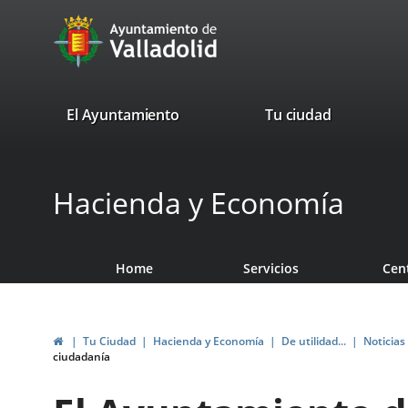
Portal
Jump to content
avaTop
Web
del
Ayuntamiento
valladolid.es
El Ayuntamiento
Tu ciudad
de
Valladolid
Hacienda y Economía
Home
Servicios
Cen
Home
Tu Ciudad
Hacienda y Economía
De utilidad...
Noticias
ciudadanía