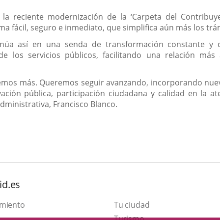
 reciente modernización de la ‘Carpeta del Contribuyen
ema fácil, seguro e inmediato, que simplifica aún más los trá
tinúa así en una senda de transformación constante y
de los servicios públicos, facilitando una relación más 
s más. Queremos seguir avanzando, incorporando nuevas 
ión pública, participación ciudadana y calidad en la ate
ministrativa, Francisco Blanco.
id.es
amiento
Tu ciudad
This
Turismo