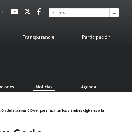
avaHeaderSocial
Link
Link
Link
Search
to
Search
to
to
to
external
external
external
application.
application.
application.
nk
Transparencia
Participación
ternal
plication.
aciones
Noticias
Agenda
 del sistema ‘Cl@ve’, para facilitar los trámites digitales a la