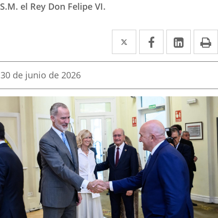
S.M. el Rey Don Felipe VI.
Twitter
Enlace
Facebook
Enlace
Linked
Enlace
P
a
a
a
una
una
una
Fecha
30 de junio de 2026
de
aplicación
aplicación
aplica
la
noticia
externa.
externa.
extern