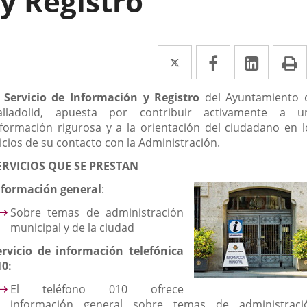
y Registro
Twitter
Enlace
Facebook
Enlace
Linked
Enlace
P
a
a
a
escripción
l
Servicio de Información y Registro
del Ayuntamiento 
una
una
una
alladolid, apuesta por contribuir activamente a u
aplicación
aplicación
aplica
nformación rigurosa y a la orientación del ciudadano en l
icios de su contacto con la Administración.
externa.
externa.
extern
ERVICIOS QUE SE PRESTAN
nformación general
:
Sobre temas de administración
municipal y de la ciudad
ervicio de información telefónica
10:
El teléfono 010 ofrece
información general sobre temas de administraci