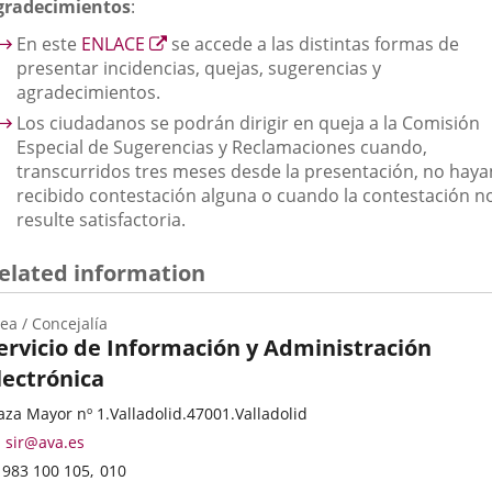
gradecimientos
:
Enlace
En este
ENLACE
se accede a las distintas formas de
a
presentar incidencias, quejas, sugerencias y
una
agradecimientos.
aplicación
Los ciudadanos se podrán dirigir en queja a la Comisión
externa.
Especial de Sugerencias y Reclamaciones cuando,
transcurridos tres meses desde la presentación, no haya
recibido contestación alguna o cuando la contestación n
resulte satisfactoria.
elated information
ea / Concejalía
ervicio de Información y Administración
lectrónica
ategoría
stal
aza Mayor nº 1.
Valladolid.
47001.
Valladolid
dress
Email
sir@ava.es
Phones
983 100 105
010