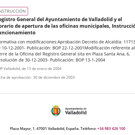
INSTRUCCIÓN
egistro General del Ayuntamiento de Valladolid y el
orario de apertura de las oficinas municipales, Instrucci
uncionamiento
rmativa con modificaciones:Aprobación Decreto de Alcaldía: 11713
 10-12-2001- Publicación: BOP 22-12-2001Modificación referente al
erre de la Oficina del Registro General sita en Plaza Santa Ana, 6,
solución de 30-12-2003- Publicación: BOP 13-1-2004
ipo
ferencia
P Valladolid
, de 13 de enero de 2004
letin
e
cha de aprobación
30 de diciembre de 2003
ormativa
Plaza Mayor, 1. 47001 Valladolid, España. Teléfono:
+34 983 426 100