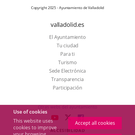
Copyright 2025 - Ayuntamiento de Valladolid
valladolid.es
El Ayuntamiento
Tu ciudad
Para ti
This
Turismo
link
Link
Sede Electrónica
will
to
Transparencia
open
external
Participación
in
application.
a
Otras webs del ayuntamiento
Use of cookies
pop-
aderSocial
LINK
LINK
LINK
This website uses
up
Accept all cookies
TO
TO
TO
cookies to improve
window.
ACCESIBILIDAD
EXTERNAL
EXTERNAL
EXTERNAL
your browsing