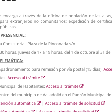
 encarga a través de la oficina de población de las altas
para extranjeros no comunitarios; expedición de certifi
públicas.
 PRESENCIAL:
 Consistorial: Plaza de la Rinconada s/n
.30 horas. Jueves de 17 a 19 horas, del 1 de octubre al 31 de
TELEMÁTICA:
empadronamiento para remisión por vía postal (15 días):
Acce
Enlace
ntes:
Acceso al trámite
a
Enlace
Municipal de Habitantes:
Acceso al trámite
una
a
aplicación
dentro del municipio de Valladolid en el Padrón Municipal d
una
externa.
aplicación
Enlace
Enl
tención automática
|
Acceso al trámite de solicitud
externa.
a
a
Enlace
Enlace
ción automática
|
Acceso al trámite de solicitud