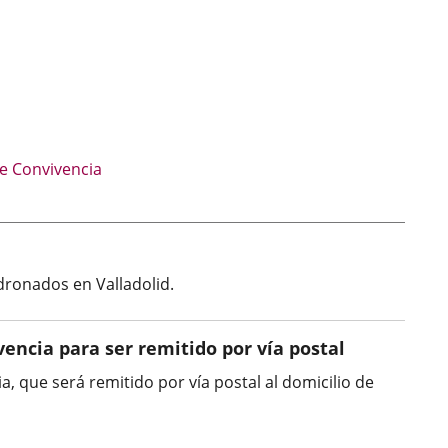
a
externa.
icación
erna.
ción
ce
a.
cación
rna.
de Convivencia
dronados en Valladolid.
vencia para ser remitido por vía postal
a, que será remitido por vía postal al domicilio de