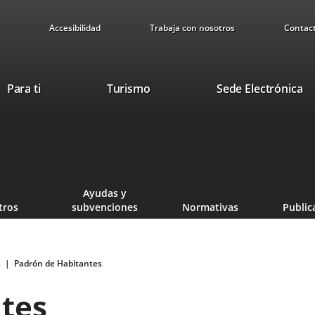
Accesibilidad
Trabaja con nosotros
Contac
This
Li
Para ti
Turismo
Sede Electrónica
link
to
will
ex
open
ap
in
a
pop-
Ayudas y
up
tros
subvenciones
Normativas
Public
window.
s
Padrón de Habitantes
tes