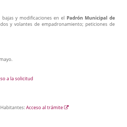
, bajas y modificaciones en el
Padrón Municipal de
cados y volantes de empadronamiento; peticiones de
 mayo.
so a la solicitud
Enlace
e Habitantes:
Acceso al trámite
a
ace
una
aplicación