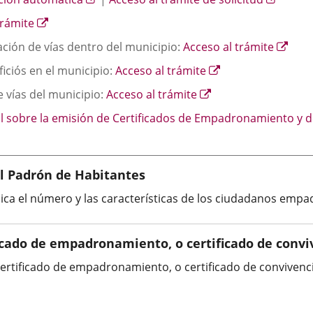
una
un
a
a
aplicación
apl
Enlace
trámite
una
una
externa.
ext
a
aplicación
aplica
Enla
ación de vías dentro del municipio:
Acceso al trámite
una
externa.
extern
a
aplicación
Enlace
iciós en el municipio:
Acceso al trámite
una
externa.
a
apli
Enlace
e vías del municipio:
Acceso al trámite
una
exte
a
aplicación
al sobre la emisión de Certificados de Empadronamiento y 
una
externa.
aplicación
externa.
el Padrón de Habitantes
ica el número y las características de los ciudadanos empa
ficado de empadronamiento, o certificado de convi
 certificado de empadronamiento, o certificado de convivenci