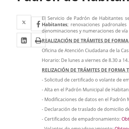
Descripción
Twitter
Enlace
El Servicio de Padrón de Habitantes se
Facebook
Enlace
Habitantes
; renovaciones padronales 
a
a
denominaciones y numeraciones de vía 
Linkedin
Enlace
Print
una
una
REALIZACIÓN DE TRÁMITES DE FORMA
a
aplicación
aplicación
Oficina de Atención Ciudadana de la Casa
una
externa.
externa.
Horario: De lunes a viernes de 8.30 a 14
aplicación
RELIZACIÓN DE TRÁMITES DE FORMA 
externa.
- Solicitud de certificado o volante de 
- Alta en el Padrón Municipal de Habita
- Modificaciones de datos en el Padrón 
- Declaración de traslado de domicilio 
- Certificados de empadronamiento:
Ob
- Volantes de empadronamiento:
Obten