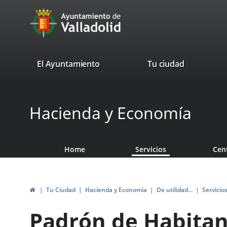
Portal
Jump to content
avaTop
Web
del
Ayuntamiento
valladolid.es
El Ayuntamiento
Tu ciudad
de
Valladolid
Hacienda y Economía
Home
Servicios
Cen
Home
Tu Ciudad
Hacienda y Economía
De utilidad...
Servicio
Padrón de Habitan