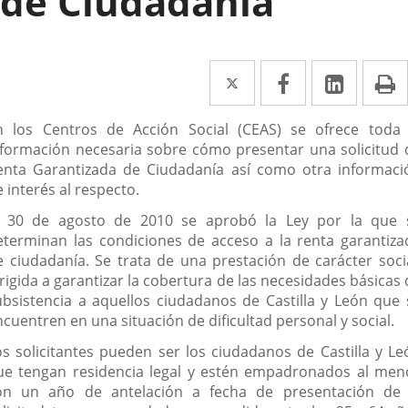
de Ciudadanía
Twitter
Enlace
Facebook
Enlace
Linked
Enlace
P
a
a
a
escripción
n los Centros de Acción Social (CEAS) se ofrece toda 
una
una
una
nformación necesaria sobre cómo presentar una solicitud 
aplicación
aplicación
aplica
enta Garantizada de Ciudadanía así como otra informaci
 interés al respecto.
externa.
externa.
extern
l 30 de agosto de 2010 se aprobó la Ley por la que 
eterminan las condiciones de acceso a la renta garantiza
e ciudadanía. Se trata de una prestación de carácter socia
rigida a garantizar la cobertura de las necesidades básicas
ubsistencia a aquellos ciudadanos de Castilla y León que 
cuentren en una situación de dificultad personal y social.
os solicitantes pueden ser los ciudadanos de Castilla y Le
ue tengan residencia legal y estén empadronados al men
on un año de antelación a fecha de presentación de 