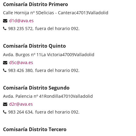
Comisaría Distrito Primero
Postal
Calle Hornija nº 5
Delicias - Canterac
47013
Valladolid
address
Email
d1d@ava.es
Phones
983 235 572
fuera del horario 092.
Comisaría Distrito Quinto
Postal
Avda. Burgos nº 11
La Victoria
47009
Valladolid
address
Email
d5c@ava.es
Phones
983 426 380
fuera del horario 092.
Comisaría Distrito Segundo
Postal
Avda. Palencia nº 41
Rondilla
47010
Valladolid
address
Email
d2r@ava.es
Phones
983 264 634
fuera del horario 092.
Comisaría Distrito Tercero