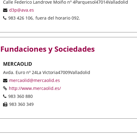
Postal
Calle Federico Landrove Moiño nº 4
Parquesol
47014
Valladolid
address
Email
d3p@ava.es
Phones
983 426 106
fuera del horario 092.
Fundaciones y Sociedades
MERCAOLID
Postal
Avda. Euro nº 24
La Victoria
47009
Valladolid
address
Email
mercaolid@mercaolid.es
Web
Enlace
http://www.mercaolid.es/
a
Phones
983 360 880
una
Fax
983 360 349
aplicación
externa.