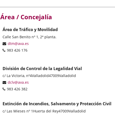
Área / Concejalía
Área de Tráfico y Movilidad
Postal
Calle San Benito nº 1, 2ª planta.
address
Email
dtm@ava.es
Phones
983 426 176
División de Control de la Legalidad Vial
Postal
c/ La Victoria, nº4
Valladolid
47009
Valladolid
address
Email
dclv@ava.es
Phones
983 426 382
Extinción de Incendios, Salvamento y Protección Civil
Postal
c/ Las Mieses nº 1
Huerta del Rey
47009
Valladolid