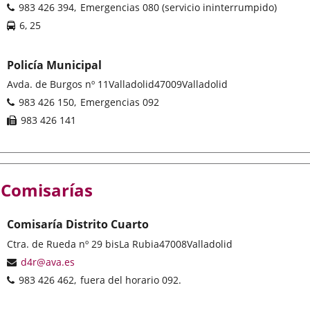
address
Phones
983 426 394
Emergencias 080 (servicio ininterrumpido)
Líneas
6, 25
-
Bus
Policía Municipal
Postal
Avda. de Burgos nº 11
Valladolid
47009
Valladolid
address
Phones
983 426 150
Emergencias 092
Fax
983 426 141
Comisarías
Comisaría Distrito Cuarto
Postal
Ctra. de Rueda nº 29 bis
La Rubia
47008
Valladolid
address
Email
d4r@ava.es
Phones
983 426 462
fuera del horario 092.