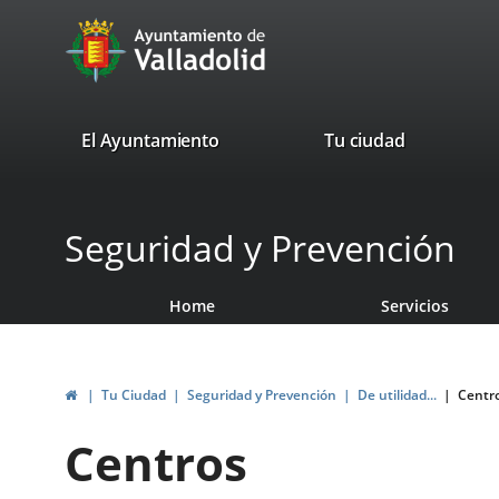
Portal
Jump to content
avaTop
Web
del
Ayuntamiento
valladolid.es
El Ayuntamiento
Tu ciudad
de
Valladolid
Seguridad y Prevención
Home
Servicios
Home
Tu Ciudad
Seguridad y Prevención
De utilidad...
Centr
Centros