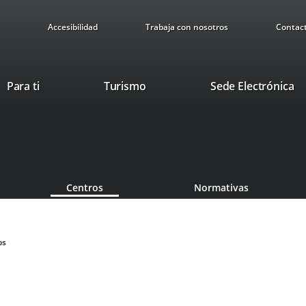
Accesibilidad
Trabaja con nosotros
Contac
This
Li
Para ti
Turismo
Sede Electrónica
link
to
will
ex
open
ap
in
a
pop-
Centros
Normativas
up
window.
os