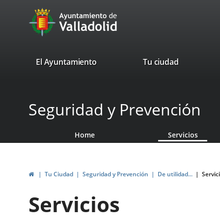
Portal
Jump to content
avaTop
Web
del
Ayuntamiento
valladolid.es
El Ayuntamiento
Tu ciudad
de
Valladolid
Seguridad y Prevención
Home
Servicios
Home
Tu Ciudad
Seguridad y Prevención
De utilidad...
Servic
Servicios