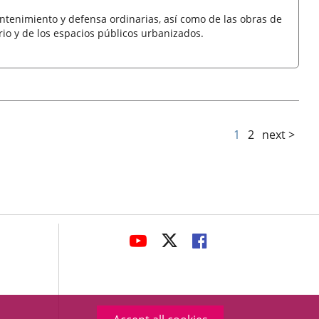
ntenimiento y defensa ordinarias, así como de las obras de
io y de los espacios públicos urbanizados.
1
2
next >
avaHeaderSocial
LINK
LINK
LINK
TO
TO
TO
EXTERNAL
EXTERNAL
EXTERNAL
APPLICATION.
APPLICATION.
APPLICATION.