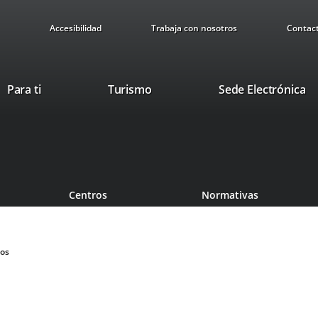
Accesibilidad
Trabaja con nosotros
Contac
This
Li
Para ti
Turismo
Sede Electrónica
link
to
will
ex
open
ap
in
a
pop-
Centros
Normativas
up
window.
ios