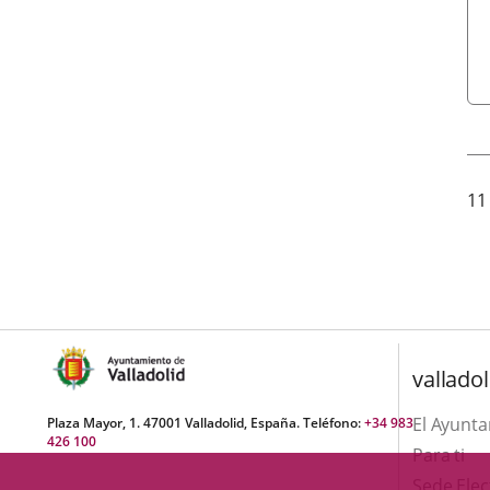
11
valladol
El Ayunt
Plaza Mayor, 1. 47001 Valladolid, España. Teléfono:
+34 983
426 100
Para ti
Sede Elec