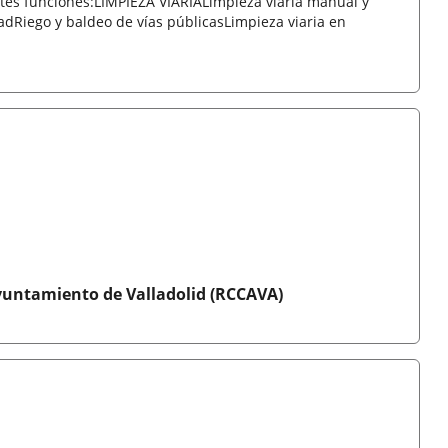
ntes funciones:LIMPIEZA VIARIALimpieza viaria manual y
dadRiego y baldeo de vías públicasLimpieza viaria en
yuntamiento de Valladolid (RCCAVA)