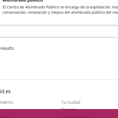
Alumbrado público
El Centro de Alumbrado Público se encarga de la explotación, ma
conservación, renovación y mejora del alumbrado público del viar
 results
id.es
amiento
Tu ciudad
This
Turismo
Link
link
trónica
Transparencia