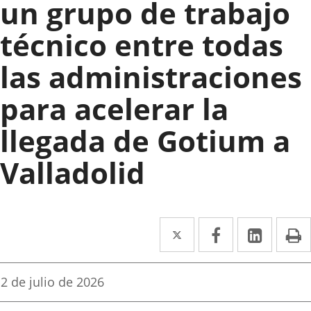
un grupo de trabajo
técnico entre todas
las administraciones
para acelerar la
llegada de Gotium a
Valladolid
Twitter
Enlace
Facebook
Enlace
Linked
Enlace
P
a
a
a
una
una
una
Fecha
2 de julio de 2026
de
aplicación
aplicación
aplica
la