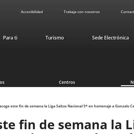
Accesibilidad
Trabaja con nosotros
Contac
This
Li
Para ti
Turismo
Sede Electrónica
link
to
will
ex
open
ap
in
a
pop-
ios
Centros
N
up
window.
 acoge este fin de semana la Liga Saltos Nacional 5* en homenaje a Gonzalo Ce
ste fin de semana la L