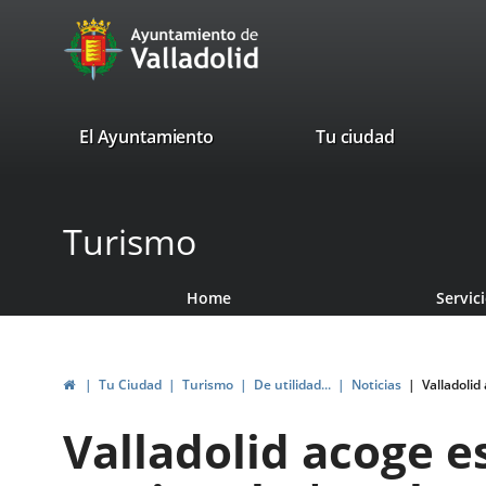
Portal
Jump to content
avaTop
Web
del
Ayuntamiento
valladolid.es
El Ayuntamiento
Tu ciudad
de
Valladolid
Turismo
Home
Servic
Home
Tu Ciudad
Turismo
De utilidad...
Noticias
Valladolid
Valladolid acoge e