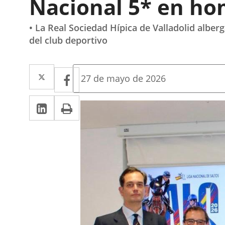
Nacional 5* en ho
• La Real Sociedad Hípica de Valladolid alber
del club deportivo
Twitter
Enlace
Facebook
Enlace
Fecha
27 de mayo de 2026
de
a
a
la
Linkedin
Enlace
Print
una
noticia
una
a
aplicación
aplicación
una
externa.
externa.
aplicación
externa.