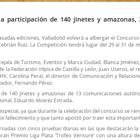
la participación de 140 jinetes y amazonas, 
pasadas ediciones, Valladolid volverá a albergar el Concurso
brián Ruiz. La Competición tendrá lugar del 29 al 31 de ma
ejala de Turismo, Eventos y Marca Ciudad, Blanca Jiménez, 
e la Federación Hípica de Castilla y León, Juan Useros, el 
RSHV, Carolina Peral, el director de Comunicación y Relacio
izador, Fernando Pérez.
de 140 jinetes y amazonas de 13 comunicaciones autónom
cional, Eduardo Alvarez Estrada.
especial, ya que durante la celebración del concurso se r
e fallecimiento y que tanto apostó por traer esta important
ornadas con cinco pruebas diarias en las que destacarán la 
Gran Premio Liga Plata ‘Trofeo Verisure’ con una altura d