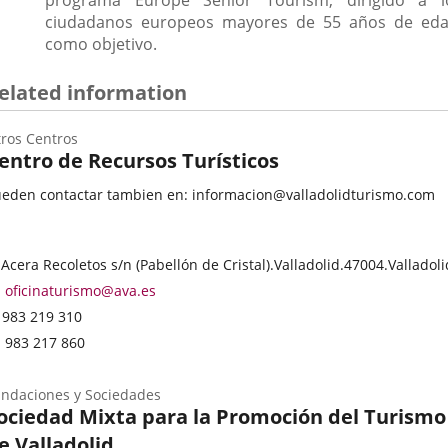
programa Europe Senior Tourism, dirigido a l
ciudadanos europeos mayores de 55 años de eda
como objetivo.
elated information
ros Centros
entro de Recursos Turísticos
eden contactar tambien en: informacion@valladolidturismo.com
ategoría
stal
 Acera Recoletos s/n (Pabellón de Cristal).
Valladolid.
47004.
Valladoli
dress
Email
oficinaturismo@ava.es
Phones
983 219 310
Fax
983 217 860
ndaciones y Sociedades
ociedad Mixta para la Promoción del Turismo
e Valladolid