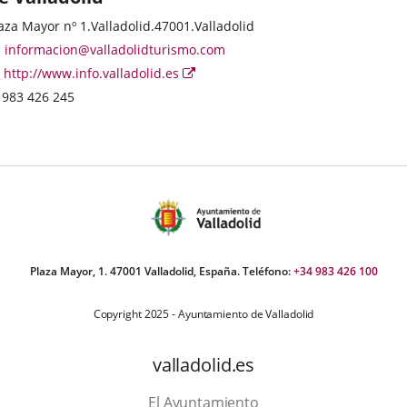
ategoría
stal
aza Mayor nº 1.
Valladolid.
47001.
Valladolid
dress
Email
informacion@valladolidturismo.com
Web
Enlace
http://www.info.valladolid.es
a
Phones
983 426 245
una
aplicación
externa.
Plaza Mayor, 1. 47001 Valladolid, España. Teléfono:
+34 983 426 100
Copyright 2025 - Ayuntamiento de Valladolid
valladolid.es
El Ayuntamiento