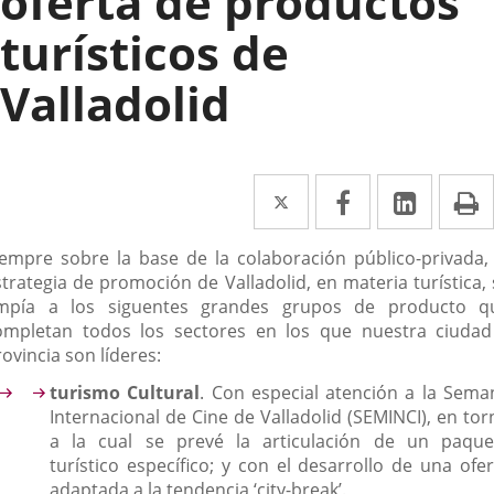
oferta de productos
turísticos de
Valladolid
Twitter
Enlace
Facebook
Enlace
Linked
Enlace
P
a
a
a
escripción
iempre sobre la base de la colaboración público-privada, 
una
una
una
strategia de promoción de Valladolid, en materia turística, 
aplicación
aplicación
aplica
mpía a los siguentes grandes grupos de producto q
ompletan todos los sectores en los que nuestra ciudad
externa.
externa.
extern
ovincia son líderes:
turismo Cultural
. Con especial atención a la Sema
Internacional de Cine de Valladolid (SEMINCI), en tor
a la cual se prevé la articulación de un paque
turístico específico; y con el desarrollo de una ofer
adaptada a la tendencia ‘city-break’.