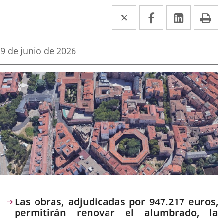
Twitter
Enlace
Facebook
Enlace
Linked
Enlace
P
a
a
a
una
una
una
Fecha
9 de junio de 2026
de
aplicación
aplicación
aplica
la
noticia
externa.
externa.
extern
Descripción
Las obras, adjudicadas por 947.217 euros,
permitirán renovar el alumbrado, la