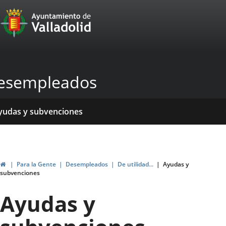
Portal
Jump to content
Web
del
Ayuntamiento
esempleados
de
Valladolid
ome
rvicios
entros
yudas y subvenciones
ormativas
blicaciones
ticias
genda
Home
Para la Gente
Desempleados
De utilidad...
Ayudas y
subvenciones
Ayudas y