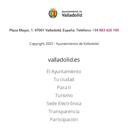
Plaza Mayor, 1. 47001 Valladolid, España. Teléfono:
+34 983 426 100
Copyright 2025 - Ayuntamiento de Valladolid
valladolid.es
El Ayuntamiento
Tu ciudad
Para ti
This
Turismo
link
Link
Sede Electrónica
will
to
Transparencia
open
external
Participación
in
application.