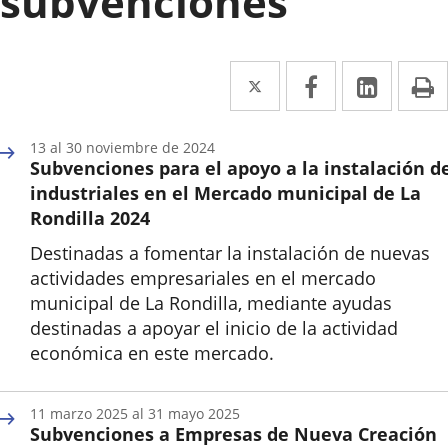
subvenciones
Twitter
Enlace
Facebook
Enlace
Linked
Enlace
P
a
a
a
una
una
una
13
al
30
noviembre
de 2024
Subvenciones para el apoyo a la instalación d
aplicación
aplicación
aplica
industriales en el Mercado municipal de La
externa.
externa.
extern
Rondilla 2024
Destinadas a fomentar la instalación de nuevas
actividades empresariales en el mercado
municipal de La Rondilla, mediante ayudas
destinadas a apoyar el inicio de la actividad
económica en este mercado.
Inicio
11
marzo
2025
al
31
mayo
2025
Subvenciones a Empresas de Nueva Creación