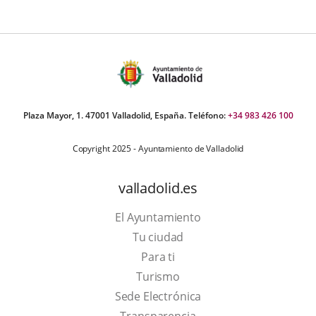
Plaza Mayor, 1. 47001 Valladolid, España. Teléfono:
+34 983 426 100
Copyright 2025 - Ayuntamiento de Valladolid
valladolid.es
El Ayuntamiento
Tu ciudad
Para ti
This
Turismo
link
Link
Sede Electrónica
will
to
Transparencia