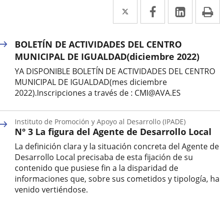
Twitter
Enlace
Facebook
Enlace
Linked
Enlace
P
a
a
a
una
una
una
BOLETÍN DE ACTIVIDADES DEL CENTRO
aplicación
aplicación
aplica
MUNICIPAL DE IGUALDAD(diciembre 2022)
YA DISPONIBLE BOLETÍN DE ACTIVIDADES DEL CENTRO
externa.
externa.
extern
MUNICIPAL DE IGUALDAD(mes diciembre
2022).Inscripciones a través de : CMI@AVA.ES
Instituto de Promoción y Apoyo al Desarrollo (IPADE)
Nº 3 La figura del Agente de Desarrollo Local
La definición clara y la situación concreta del Agente de
Desarrollo Local precisaba de esta fijación de su
contenido que pusiese fin a la disparidad de
informaciones que, sobre sus cometidos y tipología, h
venido vertiéndose.
Autor