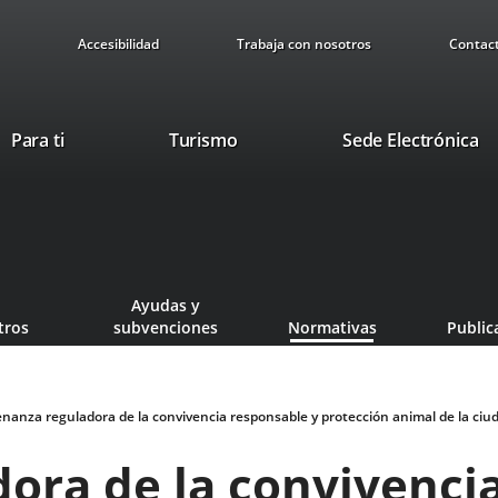
Accesibilidad
Trabaja con nosotros
Contac
This
Li
Para ti
Turismo
Sede Electrónica
link
to
will
ex
open
ap
in
a
pop-
Ayudas y
up
tros
subvenciones
Normativas
Public
window.
nanza reguladora de la convivencia responsable y protección animal de la ciud
ora de la convivenci