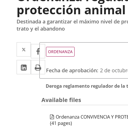
protección animal 
Destinada a garantizar el máximo nivel de pro
trato y el abandono
Twitter
Enlace
Facebook
Enlace
Tipo
ORDENANZA
de
a
a
normativa
Linkedin
Enlace
Print
una
una
Fecha de aprobación
2 de octubr
a
aplicación
aplicación
una
externa.
Descripción
externa.
Deroga reglamento regulador de la t
aplicación
Available files
externa.
Ordenanza CONVIVENCIA Y PROT
(41 pages)