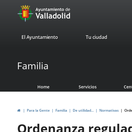
Portal
Jump to content
avaTop
Web
del
Ayuntamiento
valladolid.es
El Ayuntamiento
Tu ciudad
de
Valladolid
Familia
Home
Servicios
Cen
Home
Para la Gente
Familia
De utilidad...
Normativas
Orde
Ordenanza regulad