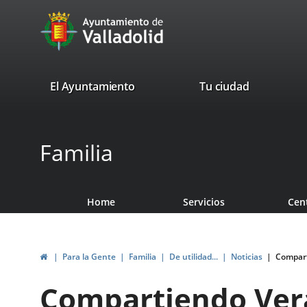
Portal
Jump to content
avaTop
Web
del
Ayuntamiento
valladolid.es
El Ayuntamiento
Tu ciudad
de
Valladolid
Familia
Home
Servicios
Cen
Home
Para la Gente
Familia
De utilidad...
Noticias
Compart
Compartiendo Ver