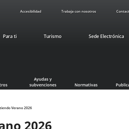
Accesibilidad
Trabaja con nosotros
Contac
This
Li
Para ti
Turismo
Sede Electrónica
link
to
will
ex
open
ap
in
a
pop-
Ayudas y
up
tros
subvenciones
Normativas
Public
window.
iendo Verano 2026
ano 2026