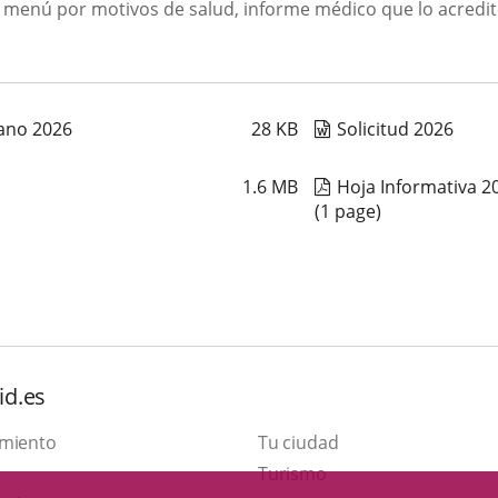
del menú por motivos de salud, informe médico que lo acredi
ano 2026
28
KB
Solicitud 2026
1.6
MB
Hoja Informativa 2
(1 page)
id.es
amiento
Tu ciudad
This
Turismo