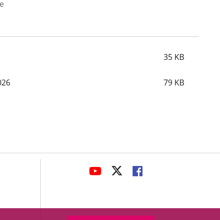
te
35
KB
026
79
KB
avaHeaderSocial
LINK
LINK
LINK
TO
TO
TO
EXTERNAL
EXTERNAL
EXTERNAL
APPLICATION.
APPLICATION.
APPLICATION.