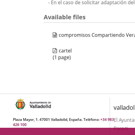
- En el caso de solicitar adaptación 
Available files
compromisos Compartiendo Ver
cartel
(1 page)
valladol
El Ayunt
Plaza Mayor, 1. 47001 Valladolid, España. Teléfono:
+34 983
426 100
Para ti