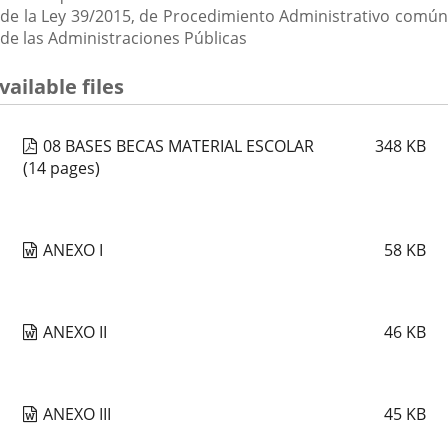
de la Ley 39/2015, de Procedimiento Administrativo común
de las Administraciones Públicas
vailable files
08 BASES BECAS MATERIAL ESCOLAR
348
KB
(14 pages)
ANEXO I
58
KB
ANEXO II
46
KB
ANEXO III
45
KB