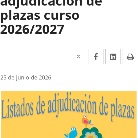
adjudicación de
plazas curso
2026/2027
Twitter
Enlace
Facebook
Enlace
Linked
Enlace
P
a
a
a
una
una
una
Fecha
25 de junio de 2026
de
aplicación
aplicación
aplica
la
noticia
externa.
externa.
extern