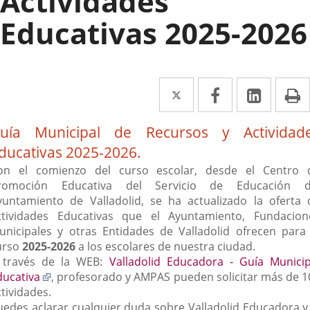
Actividades
Educativas 2025-2026
Twitter
Enlace
Facebook
Enlace
Linked
Enlace
P
a
a
a
escripción
uía Municipal de Recursos y Actividad
una
una
una
ducativas 2025-2026.
aplicación
aplicación
aplica
on el comienzo del curso escolar, desde el Centro 
externa.
externa.
extern
romoción Educativa del Servicio de Educación d
yuntamiento de Valladolid, se ha actualizado la oferta 
ctividades Educativas que el Ayuntamiento, Fundacion
unicipales y otras Entidades de Valladolid ofrecen para 
urso
2025-2026
a los escolares de nuestra ciudad.
 través de la WEB:
Valladolid Educadora - Guía Municip
Enlace
ducativa
, profesorado y AMPAS pueden solicitar más de 1
a
tividades.
una
uedes aclarar cualquier duda sobre Valladolid Educadora y 