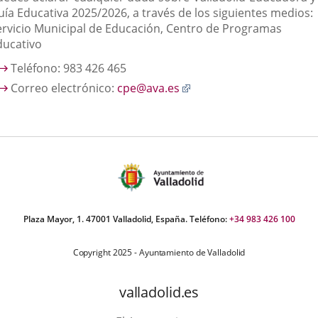
aplicación
uía Educativa 2025/2026, a través de los siguientes medios:
externa.
ervicio Municipal de Educación, Centro de Programas
ducativo
Teléfono: 983 426 465
Enlace
Correo electrónico:
cpe@ava.es
a
una
aplicación
externa.
Plaza Mayor, 1. 47001 Valladolid, España. Teléfono:
+34 983 426 100
Copyright 2025 - Ayuntamiento de Valladolid
valladolid.es