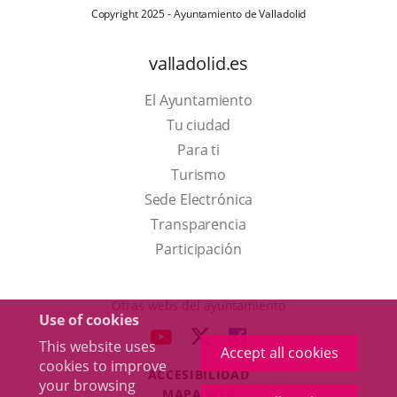
Copyright 2025 - Ayuntamiento de Valladolid
valladolid.es
El Ayuntamiento
Tu ciudad
Para ti
This
Turismo
link
Link
Sede Electrónica
will
to
Transparencia
open
external
Participación
in
application.
a
Otras webs del ayuntamiento
Use of cookies
pop-
aderSocial
LINK
LINK
LINK
This website uses
up
Accept all cookies
TO
TO
TO
cookies to improve
window.
ACCESIBILIDAD
EXTERNAL
EXTERNAL
EXTERNAL
your browsing
MAPA WEB