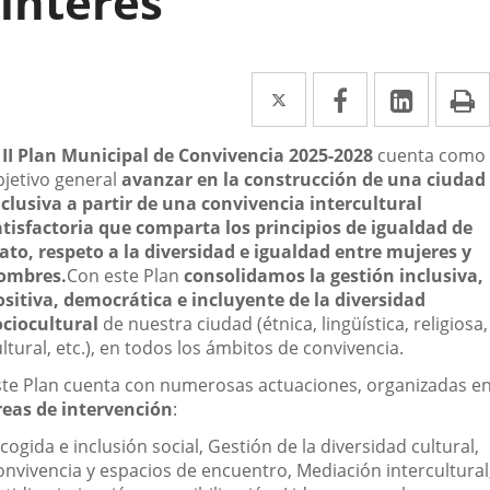
interés
Twitter
Enlace
Facebook
Enlace
Linked
Enlace
P
a
a
a
escripción
l
II Plan Municipal de Convivencia 2025-2028
cuenta como
una
una
una
bjetivo general
avanzar en la construcción de una ciudad
aplicación
aplicación
aplica
nclusiva a partir de una convivencia intercultural
atisfactoria que comparta los principios de igualdad de
externa.
externa.
extern
rato, respeto a la diversidad e igualdad entre mujeres y
ombres.
Con este Plan
consolidamos la gestión inclusiva,
ositiva, democrática e incluyente de la diversidad
ociocultural
de nuestra ciudad (étnica, lingüística, religiosa,
ltural, etc.), en todos los ámbitos de convivencia.
ste Plan cuenta con numerosas actuaciones, organizadas e
reas de intervención
:
cogida e inclusión social, Gestión de la diversidad cultural,
onvivencia y espacios de encuentro, Mediación intercultural