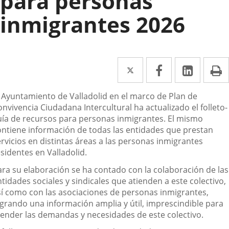
para personas
inmigrantes 2026
Twitter
Enlace
Facebook
Enlace
Linked
Enlace
P
a
a
a
escripción
l Ayuntamiento de Valladolid en el marco de Plan de
una
una
una
nvivencia Ciudadana Intercultural ha actualizado el folleto-
aplicación
aplicación
aplica
uía de recursos para personas inmigrantes. El mismo
ontiene información de todas las entidades que prestan
externa.
externa.
extern
rvicios en distintas áreas a las personas inmigrantes
sidentes en Valladolid.
ara su elaboración se ha contado con la colaboración de las
tidades sociales y sindicales que atienden a este colectivo,
sí como con las asociaciones de personas inmigrantes,
ogrando una información amplia y útil, imprescindible para
tender las demandas y necesidades de este colectivo.