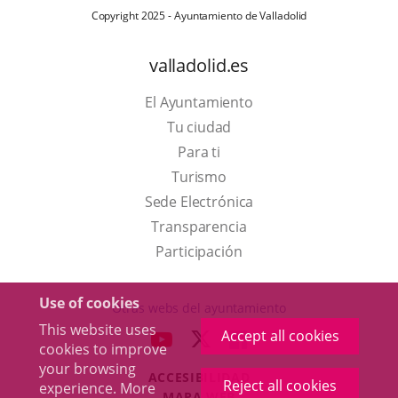
Copyright 2025 - Ayuntamiento de Valladolid
valladolid.es
El Ayuntamiento
Tu ciudad
Para ti
This
Turismo
link
Link
Sede Electrónica
will
to
Transparencia
open
external
Participación
in
application.
a
Use of cookies
Otras webs del ayuntamiento
pop-
This website uses
Accept all cookies
aderSocial
LINK
LINK
LINK
cookies to improve
up
TO
TO
TO
your browsing
window.
ACCESIBILIDAD
EXTERNAL
EXTERNAL
EXTERNAL
Reject all cookies
experience. More
MAPA WEB