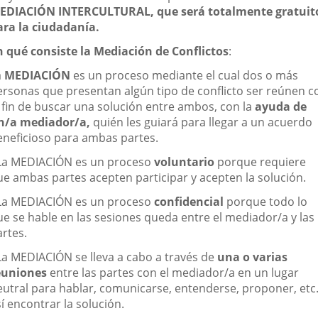
EDIACIÓN INTERCULTURAL, que será totalmente gratuit
ara la ciudadanía.
n qué consiste la Mediación de Conflictos
:
a
MEDIACIÓN
es un proceso mediante el cual dos o más
ersonas que presentan algún tipo de conflicto ser reúnen c
l fin de buscar una solución entre ambos, con la
ayuda de
n/a mediador/a,
quién les guiará para llegar a un acuerdo
eneficioso para ambas partes.
 La MEDIACIÓN es un proceso
voluntario
porque requiere
ue ambas partes acepten participar y acepten la solución.
 La MEDIACIÓN es un proceso
confidencial
porque todo lo
ue se hable en las sesiones queda entre el mediador/a y las
artes.
 La MEDIACIÓN se lleva a cabo a través de
una o varias
euniones
entre las partes con el mediador/a en un lugar
eutral para hablar, comunicarse, entenderse, proponer, etc.
í encontrar la solución.