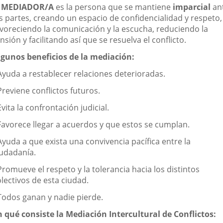
l
MEDIADOR/A
es la persona que se mantiene
imparcial
an
as partes, creando un espacio de confidencialidad y respeto,
avoreciendo la comunicación y la escucha, reduciendo la
nsión y facilitando así que se resuelva el conflicto.
lgunos beneficios de la mediación:
 Ayuda a restablecer relaciones deterioradas.
Previene conflictos futuros.
Evita la confrontación judicial.
 Favorece llegar a acuerdos y que estos se cumplan.
Ayuda a que exista una convivencia pacífica entre la
iudadanía.
Promueve el respeto y la tolerancia hacia los distintos
lectivos de esta ciudad.
 Todos ganan y nadie pierde.
n qué consiste la Mediación Intercultural de Conflictos: