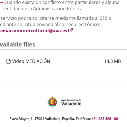
Cuando exista un conflicto entre particulares y alguna
entidad de la Administración Pública.
 servicio podrá solicitarse mediante llamada al 010 o
ediante solicitud enviada al correo electrónico:
Enlace
ediacionintercultural@ava.es
a
una
vailable files
aplicación
externa.
Video MEDIACIÓN
14.3
MB
Plaza Mayor, 1. 47001 Valladolid, España. Teléfono:
+34 983 426 100