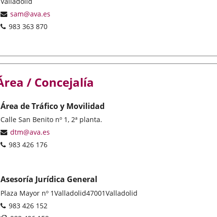
address
Valladolid
aplicación
externa.
Email
sam@ava.es
Phones
983 363 870
Área / Concejalía
Área de Tráfico y Movilidad
Postal
Calle San Benito nº 1, 2ª planta.
address
Email
dtm@ava.es
Phones
983 426 176
Asesoría Jurídica General
Postal
Plaza Mayor nº 1
Valladolid
47001
Valladolid
address
Phones
983 426 152