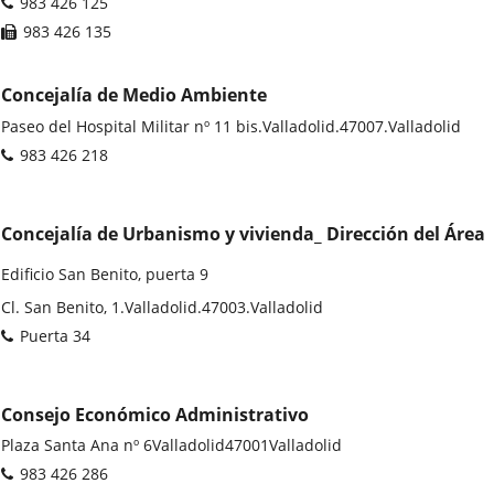
Phones
983 426 125
externa.
Fax
983 426 135
Concejalía de Medio Ambiente
Postal
Paseo del Hospital Militar nº 11 bis.
Valladolid.
47007.
Valladolid
address
Phones
983 426 218
Concejalía de Urbanismo y vivienda_ Dirección del Área
Edificio San Benito, puerta 9
Postal
Cl. San Benito, 1.
Valladolid.
47003.
Valladolid
address
Phones
Puerta 34
Consejo Económico Administrativo
Postal
Plaza Santa Ana nº 6
Valladolid
47001
Valladolid
address
Phones
983 426 286