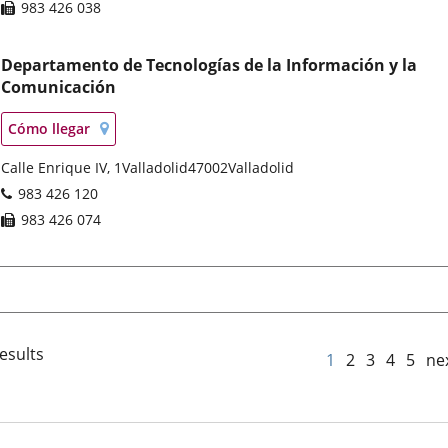
Fax
983 426 038
Departamento de Tecnologías de la Información y la
Comunicación
Localización
Enlace
Cómo llegar
en
a
mapa
Postal
Calle Enrique IV, 1
una
Valladolid
47002
Valladolid
address
aplicación
Phones
983 426 120
externa.
Fax
983 426 074
esults
1
2
3
4
5
ne