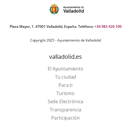
Plaza Mayor, 1. 47001 Valladolid, España. Teléfono:
+34 983 426 100
Copyright 2025 - Ayuntamiento de Valladolid
valladolid.es
El Ayuntamiento
Tu ciudad
Para ti
This
Turismo
link
Link
Sede Electrónica
will
to
Transparencia
open
external
Participación
in
application.