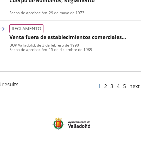
Cuerpo de Bomberos, Reglamento
Tipo
Fecha de aprobación
29 de mayo de 1973
de
normativa
REGLAMENTO
Venta fuera de establecimientos comerciales
permanentes, Reglamento
BOP Valladolid
, de 3 de febrero de 1990
Tipo
Referencia
Fecha de aprobación
15 de diciembre de 1989
de
boletin
normativa
 results
1
2
3
4
5
next