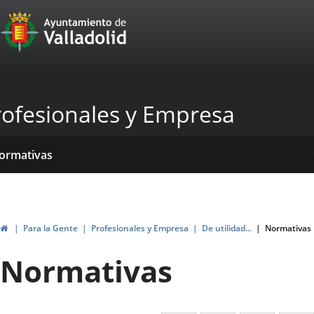
Portal
Jump to content
Web
del
Ayuntamiento
rofesionales y Empresa
de
Valladolid
ome
rvicios
entros
yudas
ormativas
blicaciones
ticias
genda
ubvenciones
Home
Para la Gente
Profesionales y Empresa
De utilidad...
Normativas
Normativas