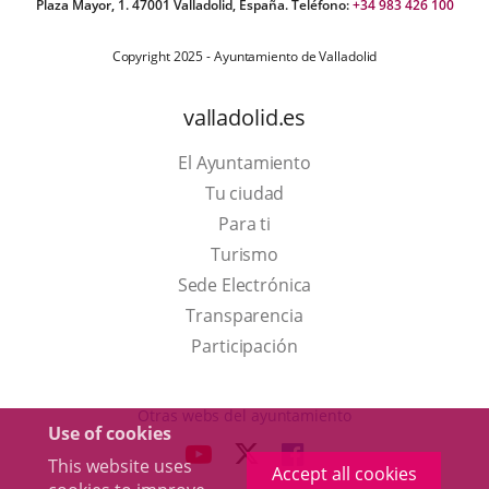
Plaza Mayor, 1. 47001 Valladolid, España. Teléfono:
+34 983 426 100
Copyright 2025 - Ayuntamiento de Valladolid
valladolid.es
El Ayuntamiento
Tu ciudad
Para ti
This
Turismo
link
Link
Sede Electrónica
will
to
Transparencia
open
external
Participación
in
application.
a
Otras webs del ayuntamiento
Use of cookies
pop-
aderSocial
LINK
LINK
LINK
This website uses
up
Accept all cookies
TO
TO
TO