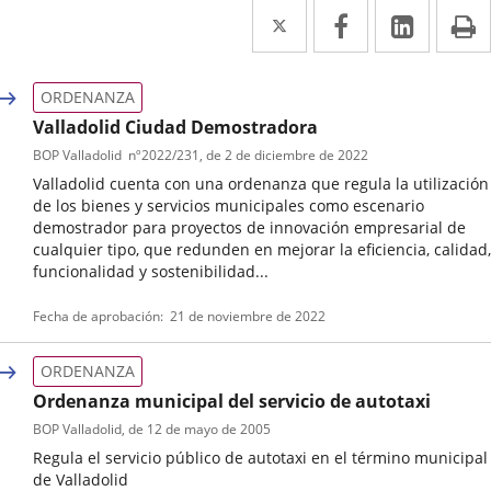
Twitter
Enlace
Facebook
Enlace
Linked
Enlace
P
a
a
a
una
una
una
ORDENANZA
aplicación
aplicación
aplica
Valladolid Ciudad Demostradora
BOP Valladolid
nº
2022/231
, de 2 de diciembre de 2022
externa.
externa.
extern
Valladolid cuenta con una ordenanza que regula la utilización
de los bienes y servicios municipales como escenario
demostrador para proyectos de innovación empresarial de
cualquier tipo, que redunden en mejorar la eficiencia, calidad,
funcionalidad y sostenibilidad...
Tipo
Referencia
Fecha de aprobación
21 de noviembre de 2022
de
boletin
normativa
ORDENANZA
Ordenanza municipal del servicio de autotaxi
BOP Valladolid
, de 12 de mayo de 2005
Regula el servicio público de autotaxi en el término municipal
de Valladolid