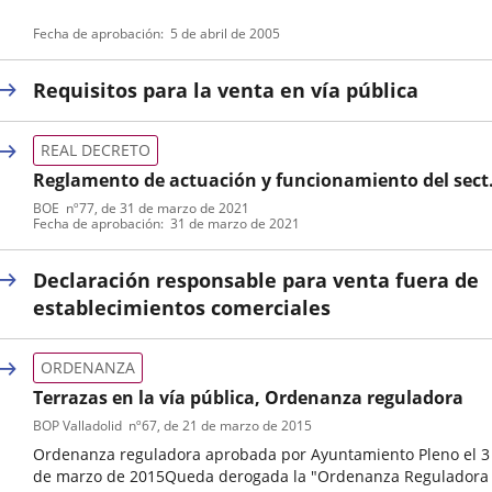
Tipo
Referencia
Fecha de aprobación
5 de abril de 2005
de
boletin
normativa
Requisitos para la venta en vía pública
REAL DECRETO
Reglamento de actuación y funcionamiento del sect
público por medios electrónicos
BOE
nº
77
, de 31 de marzo de 2021
Tipo
Referencia
Fecha de aprobación
31 de marzo de 2021
de
boletin
normativa
Declaración responsable para venta fuera de
establecimientos comerciales
ORDENANZA
Terrazas en la vía pública, Ordenanza reguladora
BOP Valladolid
nº
67
, de 21 de marzo de 2015
Ordenanza reguladora aprobada por Ayuntamiento Pleno el 3
de marzo de 2015Queda derogada la "Ordenanza Reguladora