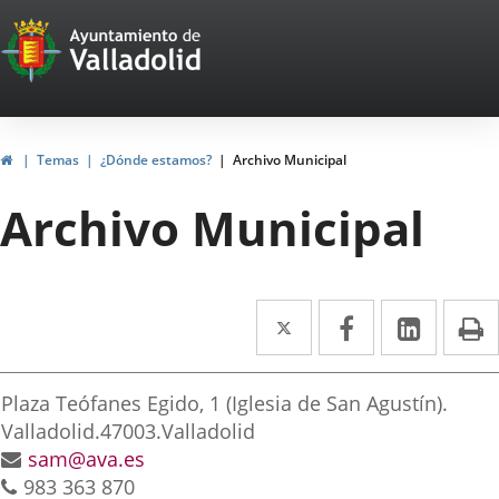
Portal
Jump to content
Web
del
Ayuntamiento
Home
Temas
¿Dónde estamos?
Archivo Municipal
de
Archivo Municipal
Valladolid
Twitter
Enlace
Facebook
Enlace
Linked
Enlace
P
a
a
a
irección
una
una
una
Postal
Plaza Teófanes Egido, 1 (Iglesia de San Agustín).
aplicación
aplicación
aplica
address
Valladolid.
47003.
Valladolid
Email
sam@ava.es
externa.
externa.
extern
Phones
983 363 870