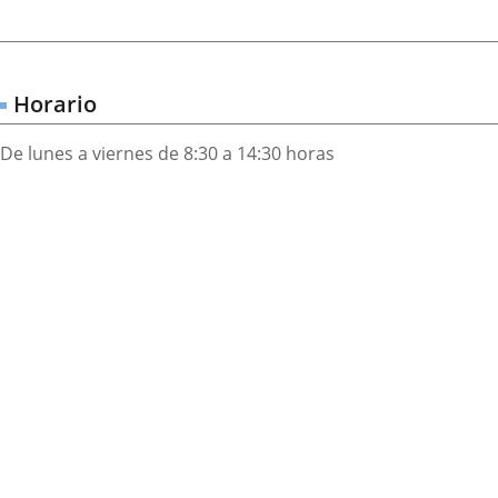
Horario
De lunes a viernes de 8:30 a 14:30 horas
Dónde
ip
ap
stamos?