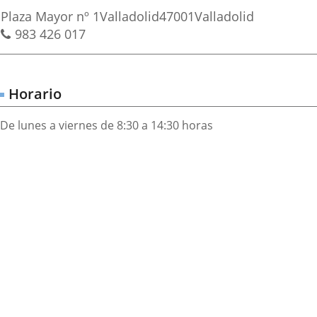
irección
una
una
una
Postal
Plaza Mayor nº 1
Valladolid
47001
Valladolid
aplicación
aplicación
aplica
address
Phones
983 426 017
externa.
externa.
extern
Horario
De lunes a viernes de 8:30 a 14:30 horas
Dónde
ip
ap
stamos?