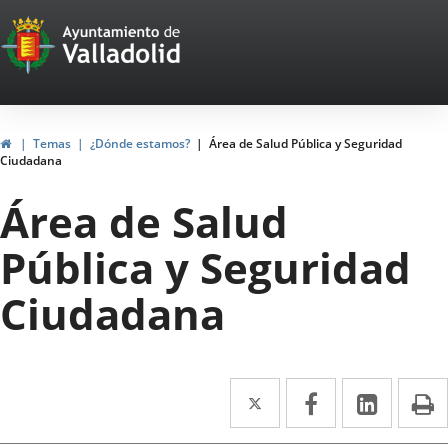
Portal
Jump to content
Web
del
Ayuntamiento
Home
Temas
¿Dónde estamos?
Área de Salud Pública y Seguridad
Ciudadana
de
Área de Salud
Valladolid
Pública y Seguridad
Ciudadana
Twitter
Enlace
Facebook
Enlace
Linked
Enlace
P
a
a
a