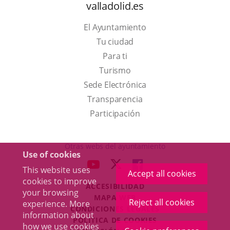
valladolid.es
El Ayuntamiento
Tu ciudad
Para ti
This
Turismo
link
Link
Sede Electrónica
will
to
Transparencia
open
external
Participación
in
application.
a
Otras webs del ayuntamiento
Use of cookies
pop-
aderSocial
LINK
LINK
LINK
This website uses
up
Accept all cookies
TO
TO
TO
cookies to improve
window.
ACCESIBILIDAD
EXTERNAL
EXTERNAL
EXTERNAL
your browsing
MAPA WEB
APPLICATION.
APPLICATION.
APPLICATION.
Reject all cookies
experience. More
r
CONDICIONES LEGALES
information about
POLÍTICA DE COOKIES
how we use cookies