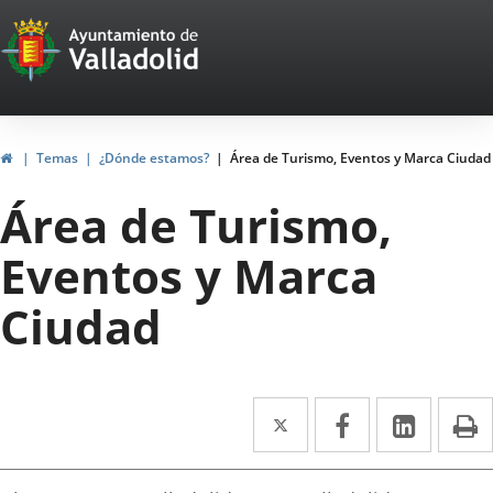
Portal
Jump to content
Web
del
Ayuntamiento
Home
Temas
¿Dónde estamos?
Área de Turismo, Eventos y Marca Ciudad
de
Área de Turismo,
Valladolid
Eventos y Marca
Ciudad
Twitter
Enlace
Facebook
Enlace
Linked
Enlace
P
a
a
a
irección
una
una
una