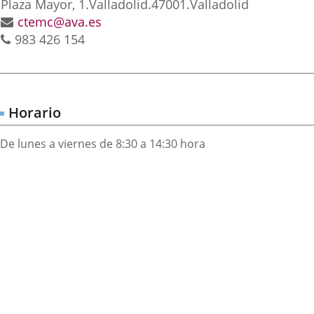
Postal
Plaza Mayor, 1.
Valladolid.
47001.
Valladolid
aplicación
aplicación
aplica
address
Email
ctemc@ava.es
Phones
983 426 154
externa.
externa.
extern
Horario
De lunes a viernes de 8:30 a 14:30 hora
Dónde
ip
ap
stamos?