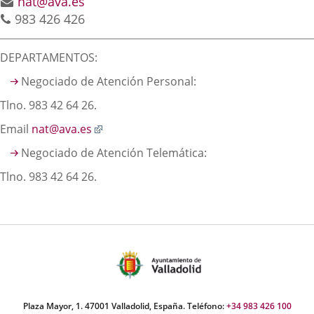
aplicación
aplicación
aplica
address
Email
nat@ava.es
Phones
983 426 426
externa.
externa.
extern
Descripción
DEPARTAMENTOS:
Negociado de Atención Personal:
Tlno. 983 42 64 26.
Enlace
Email
nat@ava.es
a
Negociado de Atención Telemática:
una
aplicación
Tlno. 983 42 64 26.
externa.
Plaza Mayor, 1. 47001 Valladolid, España. Teléfono:
+34 983 426 100