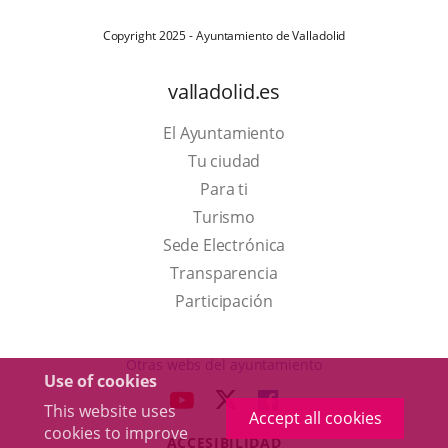
Copyright 2025 - Ayuntamiento de Valladolid
valladolid.es
El Ayuntamiento
Tu ciudad
Para ti
This
Turismo
link
Link
Sede Electrónica
will
to
Transparencia
open
external
Participación
in
application.
a
Otras webs del ayuntamiento
Use of cookies
pop-
aderSocial
LINK
LINK
LINK
This website uses
up
Accept all cookies
TO
TO
TO
cookies to improve
window.
ACCESIBILIDAD