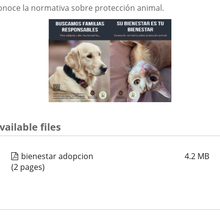
aplicación
aplicación
aplica
onoce la normativa sobre protección animal.
externa.
externa.
extern
vailable files
bienestar adopcion
4.2
MB
(2 pages)