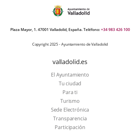
Plaza Mayor, 1. 47001 Valladolid, España. Teléfono:
+34 983 426 100
Copyright 2025 - Ayuntamiento de Valladolid
valladolid.es
El Ayuntamiento
Tu ciudad
Para ti
This
Turismo
link
Link
Sede Electrónica
will
to
Transparencia
open
external
Participación
in
application.