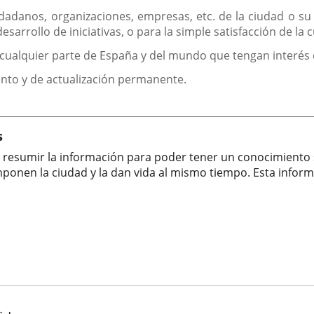
externa.
dadanos, organizaciones, empresas, etc. de la ciudad o su
desarrollo de iniciativas, o para la simple satisfacción de la
cualquier parte de España y del mundo que tengan interés e
ento y de actualización permanente.
s
n resumir la información para poder tener un conocimiento s
onen la ciudad y la dan vida al mismo tiempo. Esta informac