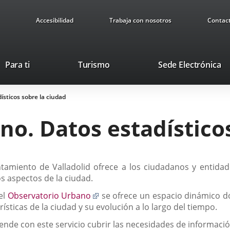
Accesibilidad
Trabaja con nosotros
Contac
This
Li
Para ti
Turismo
Sede Electrónica
link
to
will
ex
sticos sobre la ciudad
open
ap
in
o. Datos estadísticos
a
pop-
up
window.
tamiento de Valladolid ofrece a los ciudadanos y entidad
os aspectos de la ciudad.
Enlace
el
Observatorio Urbano
se ofrece un espacio dinámico d
a
rísticas de la ciudad y su evolución a lo largo del tiempo.
una
ende con este servicio cubrir las necesidades de informaci
aplicación