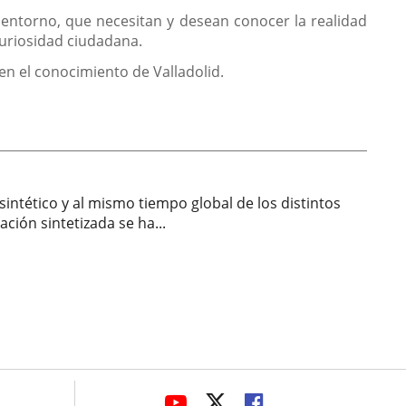
 entorno, que necesitan y desean conocer la realidad
 curiosidad ciudadana.
n el conocimiento de Valladolid.
intético y al mismo tiempo global de los distintos
ión sintetizada se ha...
avaHeaderSocial
LINK
LINK
LINK