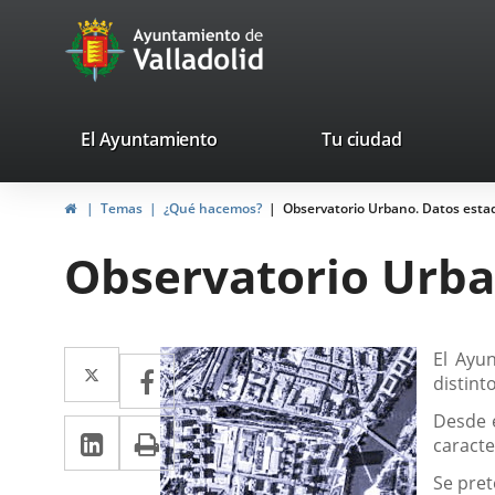
Portal
Jump to content
avaTop
Web
del
Ayuntamiento
valladolid.es
El Ayuntamiento
Tu ciudad
de
Home
Temas
¿Qué hacemos?
Observatorio Urbano. Datos estadí
Valladolid
Observatorio Urban
Descripción
Twitter
Enlace
El Ayun
Facebook
Enlace
distint
a
a
Desde 
Linkedin
Enlace
Print
una
una
caracte
a
aplicación
aplicación
Se pret