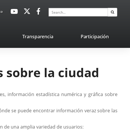
avaHeaderSocial
Link
Link
Link
Search
to
Search
to
to
to
external
external
external
application.
application.
application.
nk
Transparencia
Participación
ternal
plication.
 sobre la ciudad
es, información estadística numérica y gráfica sobre
ónde se puede encontrar información veraz sobre las
ón de una amplia variedad de usuarios: