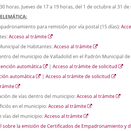
.30 horas. Jueves de 17 a 19 horas, del 1 de octubre al 31 de
TELEMÁTICA:
empadronamiento para remisión por vía postal (15 días):
Acce
Enlace
ntes:
Acceso al trámite
a
Enlace
Municipal de Habitantes:
Acceso al trámite
una
a
aplicación
dentro del municipio de Valladolid en el Padrón Municipal d
una
externa.
aplicación
Enlace
Enl
tención automática
|
Acceso al trámite de solicitud
externa.
a
a
Enlace
Enlace
ción automática
|
Acceso al trámite de solicitud
una
un
a
a
aplicación
apl
Enlace
trámite
una
una
externa.
ext
a
aplicación
aplica
Enla
ación de vías dentro del municipio:
Acceso al trámite
una
externa.
extern
a
aplicación
Enlace
iciós en el municipio:
Acceso al trámite
una
externa.
a
apli
Enlace
e vías del municipio:
Acceso al trámite
una
exte
a
aplicación
al sobre la emisión de Certificados de Empadronamiento y 
una