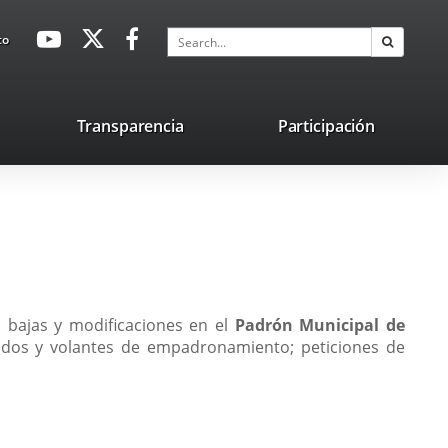
avaHeaderSocial
Link
Link
Link
Search
to
Search
to
to
to
external
external
external
application.
application.
application.
nk
Transparencia
Participación
ternal
plication.
, bajas y modificaciones en el
Padrón Municipal de
cados y volantes de empadronamiento; peticiones de