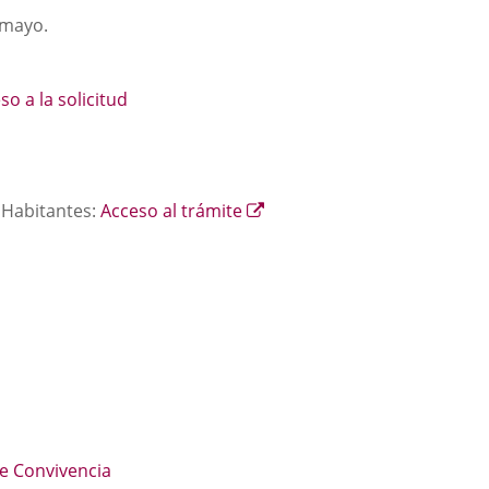
 mayo.
so a la solicitud
Enlace
e Habitantes:
Acceso al trámite
a
ace
una
aplicación
a
externa.
icación
erna.
ción
ce
a.
cación
rna.
de Convivencia