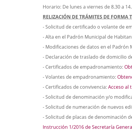
una
externa.
externa.
Horario: De lunes a viernes de 8.30 a 14
aplicación
RELIZACIÓN DE TRÁMITES DE FORMA 
externa.
- Solicitud de certificado o volante de 
- Alta en el Padrón Municipal de Habita
- Modificaciones de datos en el Padrón 
- Declaración de traslado de domicilio 
- Certificados de empadronamiento:
Ob
- Volantes de empadronamiento:
Obten
- Certificados de convivencia:
Acceso al 
- Solicitud de denominación y/o modific
- Solicitud de numeración de nuevos edif
- Solicitud de placas de denominación d
Instrucción 1/2016 de Secretaría Gener