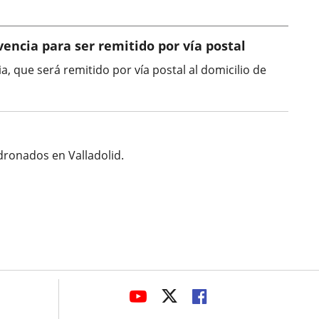
vencia para ser remitido por vía postal
a, que será remitido por vía postal al domicilio de
dronados en Valladolid.
avaHeaderSocial
LINK
LINK
LINK
TO
TO
TO