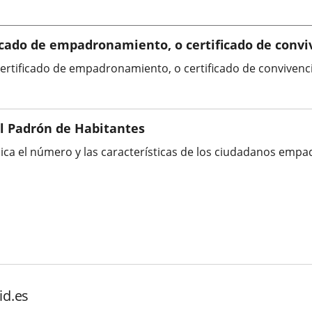
externa.
aplicación
externa.
ficado de empadronamiento, o certificado de convi
 certificado de empadronamiento, o certificado de convivenci
el Padrón de Habitantes
ica el número y las características de los ciudadanos empa
id.es