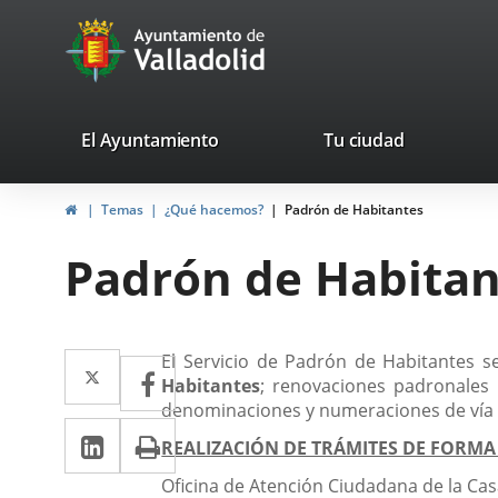
Portal
Jump to content
avaTop
Web
del
Ayuntamiento
valladolid.es
El Ayuntamiento
Tu ciudad
de
Home
Temas
¿Qué hacemos?
Padrón de Habitantes
Valladolid
Padrón de Habitan
Descripción
Twitter
Enlace
El Servicio de Padrón de Habitantes se
Facebook
Enlace
Habitantes
; renovaciones padronales 
a
a
denominaciones y numeraciones de vía 
Linkedin
Enlace
Print
una
una
REALIZACIÓN DE TRÁMITES DE FORMA
a
aplicación
aplicación
Oficina de Atención Ciudadana de la Casa