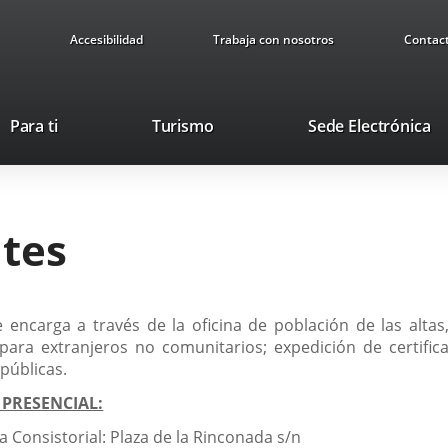
Accesibilidad
Trabaja con nosotros
Contac
This
Li
Para ti
Turismo
Sede Electrónica
link
to
will
ex
open
ap
in
tes
a
pop-
up
window.
 encarga a través de la oficina de población de las altas
para extranjeros no comunitarios; expedición de certifi
públicas.
 PRESENCIAL:
 Consistorial: Plaza de la Rinconada s/n