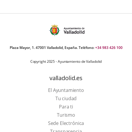
Plaza Mayor, 1. 47001 Valladolid, España. Teléfono:
+34 983 426 100
Copyright 2025 - Ayuntamiento de Valladolid
valladolid.es
El Ayuntamiento
Tu ciudad
Para ti
This
Turismo
link
Link
Sede Electrónica
will
to
Transparencia