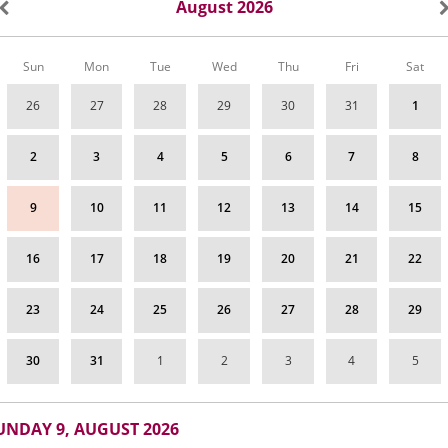
August 2026
Calendar
Sun
Mon
Tue
Wed
Thu
Fri
Sat
of
Información
26
27
28
29
30
31
1
del
tráfico
for
2
3
4
5
6
7
8
August
2026
9
10
11
12
13
14
15
16
17
18
19
20
21
22
23
24
25
26
27
28
29
30
31
1
2
3
4
5
UGUST
UNDAY 9, AUGUST 2026