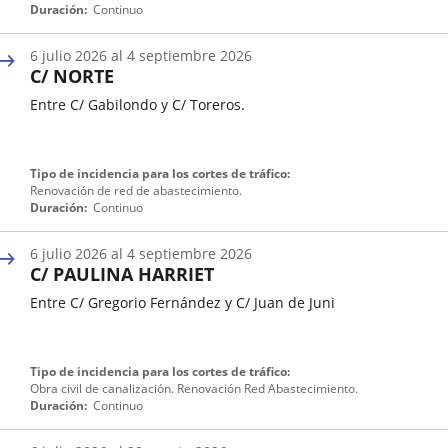
de
Duración
Continuo
inicio
de
6
julio
2026
al
4
septiembre
2026
una
C/ NORTE
incidencia
de
Entre C/ Gabilondo y C/ Toreros.
tráfico
Fecha
Tipo de incidencia para los cortes de tráfico
de
Renovación de red de abastecimiento.
inicio
Duración
Continuo
de
una
6
julio
2026
al
4
septiembre
2026
incidencia
C/ PAULINA HARRIET
de
tráfico
Entre C/ Gregorio Fernández y C/ Juan de Juni
Fecha
Tipo de incidencia para los cortes de tráfico
de
Obra civil de canalización. Renovación Red Abastecimiento.
inicio
Duración
Continuo
de
una