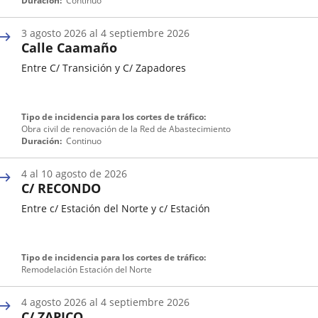
Duración
Continuo
de
una
3
agosto
2026
al
4
septiembre
2026
incidencia
Calle Caamaño
de
tráfico
Entre C/ Transición y C/ Zapadores
Fecha
Tipo de incidencia para los cortes de tráfico
de
Obra civil de renovación de la Red de Abastecimiento
inicio
Duración
Continuo
de
una
4
al
10
agosto
de 2026
incidencia
C/ RECONDO
de
tráfico
Entre c/ Estación del Norte y c/ Estación
Fecha
Tipo de incidencia para los cortes de tráfico
de
Remodelación Estación del Norte
inicio
de
4
agosto
2026
al
4
septiembre
2026
una
C/ ZAPICO
incidencia