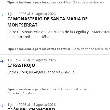
Fecha
Tipo de incidencia para los cortes de tráfico
Obras de urbanización.
de
inicio
1
julio
2026
al
31
agosto
2026
de
C/ MONASTERIO DE SANTA MARIA DE
una
incidencia
MONTSERRAT
de
tráfico
Entre C/ Monasterio de San Millán de la Cogolla y C/ Monaster
de Santo Toribio de Liébana.
Fecha
Tipo de incidencia para los cortes de tráfico
Canalización de red de calo
de
inicio
1
julio
2026
al
31
agosto
2026
de
C/ RASTROJO
una
incidencia
Entre C/ Miguel Ángel Blanco y C/ Gavilla.
de
tráfico
Fecha
Tipo de incidencia para los cortes de tráfico
Red de calor.
de
Duración
Continuo
inicio
de
1
julio
2026
al
14
agosto
2026
una
C/ ÁNGEL CHAMORRO
incidencia