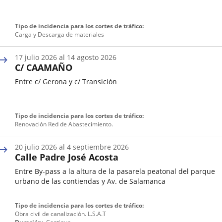
Fecha
Tipo de incidencia para los cortes de tráfico
de
Carga y Descarga de materiales
inicio
de
17
julio
2026
al
14
agosto
2026
una
C/ CAAMAÑO
incidencia
de
Entre c/ Gerona y c/ Transición
tráfico
Fecha
Tipo de incidencia para los cortes de tráfico
de
Renovación Red de Abastecimiento.
inicio
de
20
julio
2026
al
4
septiembre
2026
una
Calle Padre José Acosta
incidencia
de
Entre By-pass a la altura de la pasarela peatonal del parque
tráfico
urbano de las contiendas y Av. de Salamanca
Fecha
Tipo de incidencia para los cortes de tráfico
de
Obra civil de canalización. L.S.A.T
inicio