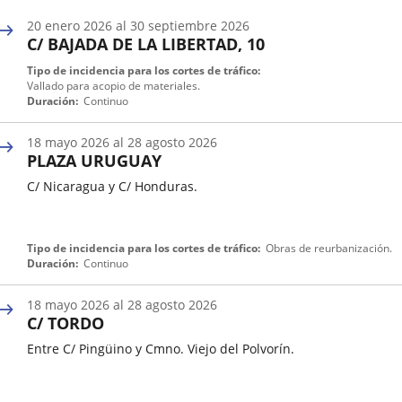
026
20
enero
2026
al
30
septiembre
2026
C/ BAJADA DE LA LIBERTAD, 10
Fecha
Tipo de incidencia para los cortes de tráfico
de
Vallado para acopio de materiales.
inicio
Duración
Continuo
de
una
18
mayo
2026
al
28
agosto
2026
incidencia
PLAZA URUGUAY
de
tráfico
C/ Nicaragua y C/ Honduras.
Fecha
Tipo de incidencia para los cortes de tráfico
Obras de reurbanización.
de
Duración
Continuo
inicio
de
18
mayo
2026
al
28
agosto
2026
una
C/ TORDO
incidencia
de
Entre C/ Pingüino y Cmno. Viejo del Polvorín.
tráfico