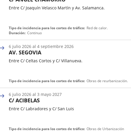
de
Entre C/ Joaquín Velasco Martín y Av. Salamanca.
tráfico
Fecha
Tipo de incidencia para los cortes de tráfico
Red de calor.
de
Duración
Continuo
inicio
de
6
julio
2026
al
4
septiembre
2026
una
AV. SEGOVIA
incidencia
de
Entre C/ Celtas Cortos y C/ Villanueva.
tráfico
Fecha
Tipo de incidencia para los cortes de tráfico
Obras de reurbanización.
de
inicio
6
julio
2026
al
3
mayo
2027
de
C/ ACIBELAS
una
incidencia
Entre C/ Labradores y C/ San Luis
de
tráfico
Fecha
Tipo de incidencia para los cortes de tráfico
Obras de Urbanización