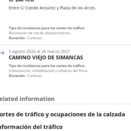
de
Entre C/ Conde Ansúrez y Plaza de los Arces.
tráfico
Fecha
Tipo de incidencia para los cortes de tráfico
de
Renovación de red de abastecimiento.
inicio
Duración
Continuo
de
una
5
agosto
2026
al
26
marzo
2027
incidencia
CAMINO VIEJO DE SIMANCAS
de
tráfico
Fecha
Tipo de incidencia para los cortes de tráfico
de
Urbanización, rehabilitación y refuerzo del firme.
inicio
Duración
Continuo
de
una
incidencia
de
elated information
tráfico
ortes de tráfico y ocupaciones de la calzada
nformación del tráfico