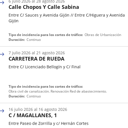
6
julio
2026
al
28
agosto
2026
incidencia
Calle Chopos Y Calle Sabina
de
tráfico
Entre C/ Sauces y Avenida Gijón // Entre C/Higuera y Avenida
Gijón
Fecha
Tipo de incidencia para los cortes de tráfico
Obras de Urbanización
de
Duración
Continuo
inicio
de
7
julio
2026
al
21
agosto
2026
una
CARRETERA DE RUEDA
incidencia
de
Entre C/ Licenciado Bellogín y C/ Final
tráfico
Fecha
Tipo de incidencia para los cortes de tráfico
de
Obra civil de canalización. Renovación Red de abastecimiento.
inicio
Duración
Continuo
de
una
16
julio
2026
al
16
agosto
2026
incidencia
C / MAGALLANES, 1
de
tráfico
Entre Paseo de Zorrilla y c/ Hernán Cortes