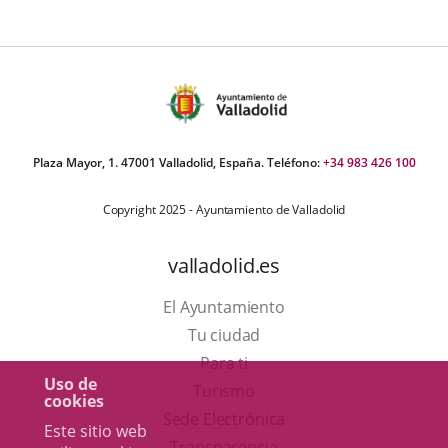
Plaza Mayor, 1. 47001 Valladolid, España. Teléfono:
+34 983 426 100
Copyright 2025 - Ayuntamiento de Valladolid
valladolid.es
El Ayuntamiento
Tu ciudad
Para ti
Uso de
Este
Turismo
cookies
enlace
Enlace
Sede Electrónica
Este sitio web
se
a
Transparencia