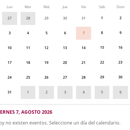
Calendario
Lun
Mar
Mié
Jue
Vie
Sáb
Dom
de
AGENDA
1
2
27
28
29
30
31
correspondiente
a
agosto
8
9
7
3
4
5
6
2026
15
16
10
11
12
13
14
22
23
17
18
19
20
21
29
30
24
25
26
27
28
1
2
3
4
5
6
31
GOSTO
IERNES 7, AGOSTO 2026
026
oy no existen eventos. Seleccione un día del calendario.