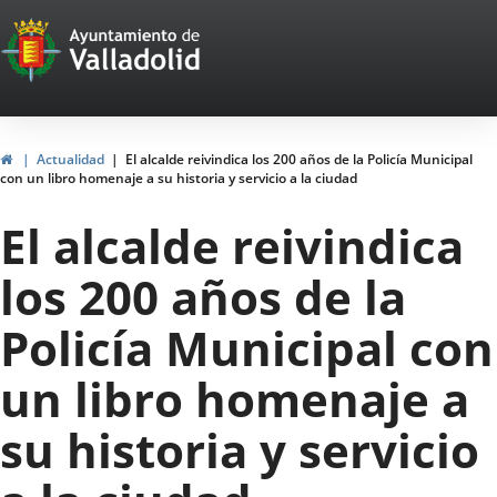
Portal
Saltar al contenido
Web
del
Ayuntamiento
Inicio
Actualidad
El alcalde reivindica los 200 años de la Policía Municipal
con un libro homenaje a su historia y servicio a la ciudad
de
El alcalde reivindica
Valladolid
los 200 años de la
Policía Municipal con
un libro homenaje a
su historia y servicio