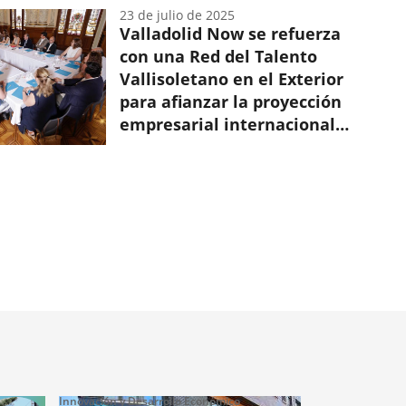
23 de julio de 2025
Valladolid Now se refuerza
con una Red del Talento
Vallisoletano en el Exterior
para afianzar la proyección
empresarial internacional
de la ciudad
Innovación y Desarrollo Económico
Innovación y Des