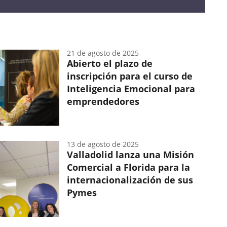
en
hasta
contacto
el
a
2050.
quienes
quieren
traspasar
21 de agosto de 2025
su
Abierto el plazo de
negocio
inscripción para el curso de
con
Inteligencia Emocional para
emprendedores...
emprendedores
13 de agosto de 2025
Valladolid lanza una Misión
Comercial a Florida para la
internacionalización de sus
Pymes