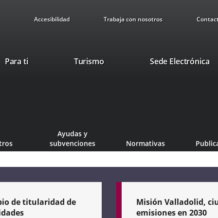
Accesibilidad
Trabaja con nosotros
Contac
This
Li
Para ti
Turismo
Sede Electrónica
link
to
will
ex
open
ap
in
a
pop-
Ayudas y
up
tros
subvenciones
Normativas
Public
window.
o de titularidad de
Misión Valladolid, ci
idades
emisiones en 2030