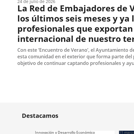
24 de julio de 2026
La Red de Embajadores de Va
los últimos seis meses y ya 
profesionales que exportan
internacional de nuestro ter
Con este ‘Encuentro de Verano’, el Ayuntamiento d
esta comunidad en el exterior que forma parte del 
objetivo de continuar captando profesionales y ayud
Fecha
de
la
noticia
Destacamos
Innovación y Desarrollo Económico
11
marz