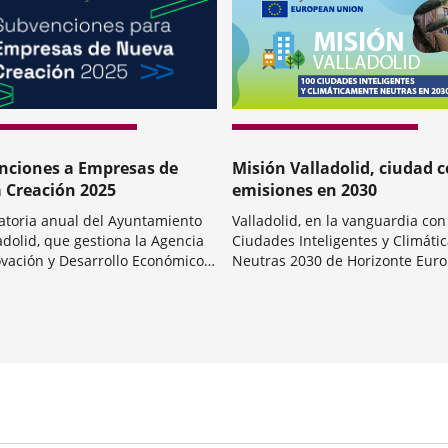
nciones a Empresas de
Misión Valladolid, ciudad c
 Creación 2025
emisiones en 2030
atoria anual del Ayuntamiento
Valladolid, en la vanguardia con
adolid, que gestiona la Agencia
Ciudades Inteligentes y Climát
vación y Desarrollo Económico,
Neutras 2030 de Horizonte Euro
dirigida a nuevos
comprometida con lograr una c
Categoría
dedores para apoyar
de cero emisiones y más saluda
icamente diversos gastos del
Foco de la misión: la descarboni
de la actividad.Estas ayudas
irigidas a personas...