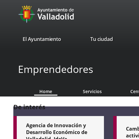
Portal
Jump to content
avaTop
Web
del
Ayuntamiento
valladolid.es
El Ayuntamiento
Tu ciudad
de
Valladolid
Emprendedores
Home
Servicios
Cen
De interés
Agencia de Innovación y
Cambi
Desarrollo Económico de
activ
Valladolid, IdeVa