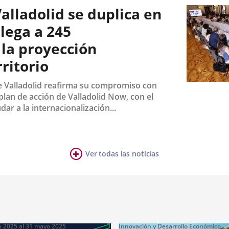
de
lladolid se duplica en
la
noticia
llega a 245
 la proyección
ritorio
e Valladolid reafirma su compromiso con
Fecha
plan de acción de Valladolid Now, con el
de
la
ar a la internacionalización...
noticia
Ver todas las noticias
o
2025
al
31
mayo
2025
Innovación y Desarrollo Económico