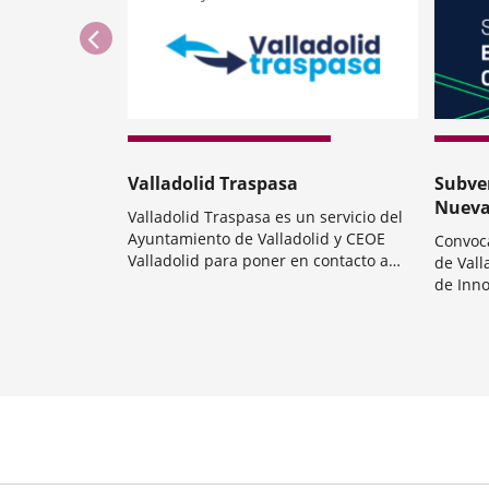
previus
Valladolid Traspasa
Subve
Nueva
Valladolid Traspasa es un servicio del
Ayuntamiento de Valladolid y CEOE
Convoc
Valladolid para poner en contacto a
de Vall
quienes quieren traspasar su negocio
de Inno
Categoría
con emprendedores que busquen un
IdeVa, 
Inicio
proyecto ya en marcha y que funciona.
empren
económ
inicio 
Number
están d
of
sliders: