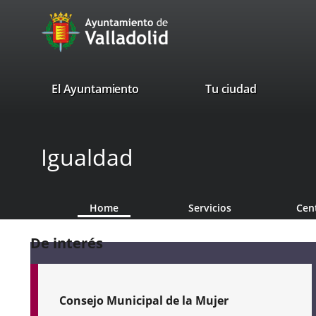
Portal
Jump to content
avaTop
Web
del
Ayuntamiento
valladolid.es
El Ayuntamiento
Tu ciudad
de
Valladolid
Igualdad
Home
Servicios
Cen
De interés
Consejo Municipal de la Mujer