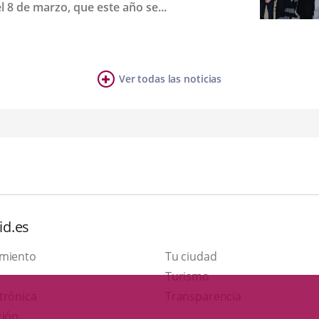
 8 de marzo, que este año se...
Fecha
de
la
noticia
Ver todas las noticias
id.es
amiento
Tu ciudad
This
Turismo
Link
link
trónica
Transparencia
to
will
ción