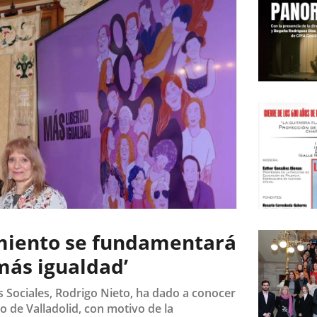
la
plena...
Fecha
de
la
noticia
Fecha
de
amiento se fundamentará
la
noticia
más igualdad’
s Sociales, Rodrigo Nieto, ha dado a conocer
 de Valladolid, con motivo de la