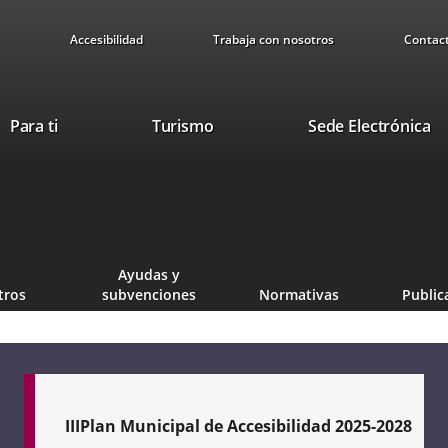
Accesibilidad
Trabaja con nosotros
Contac
This
Li
Para ti
Turismo
Sede Electrónica
link
to
will
ex
open
ap
in
a
pop-
Ayudas y
up
tros
subvenciones
Normativas
Public
window.
IIIPlan Municipal de Accesibilidad 2025-2028