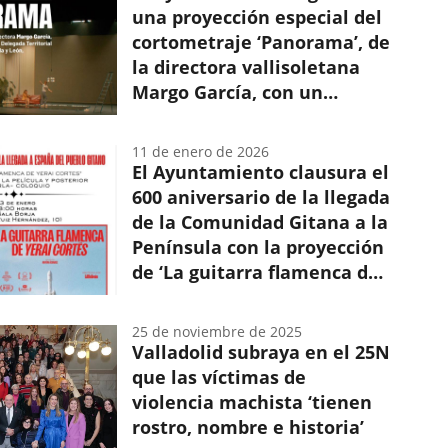
de
una proyección especial del
Ciudadanía
cortometraje ‘Panorama’, de
así...
la directora vallisoletana
Margo García, con un
coloquio posterior dirigido
por mujeres
11 de enero de 2026
El Ayuntamiento clausura el
600 aniversario de la llegada
de la Comunidad Gitana a la
Península con la proyección
de ‘La guitarra flamenca de
Yerai Cortés’
25 de noviembre de 2025
Valladolid subraya en el 25N
que las víctimas de
violencia machista ‘tienen
rostro, nombre e historia’