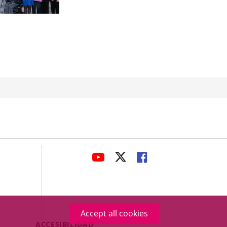
avaHeaderSocial
LINK
LINK
LINK
TO
TO
TO
EXTERNAL
EXTERNAL
EXTERNAL
APPLICATION.
APPLICATION.
APPLICATION.
Accept all cookies
Menú
ACCESIBILIDAD