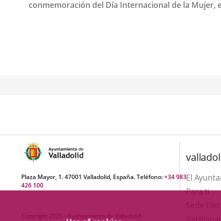
conmemoración del Día Internacional de la Mujer, el
Fecha
de
la
noticia
valladol
El Ayunt
Plaza Mayor, 1. 47001 Valladolid, España. Teléfono:
+34 983
426 100
Para ti
Sede Elec
Copyright 2025 - Ayuntamiento de Valladolid
Participa