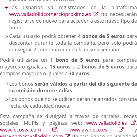
Los usuarios ya registrados en la plataforma
Enlace
www.valladolidcomercioproximo.es
no necesitará
a
registrarse de nuevo para acceder a este nuevo tipo de
una
bono.
aplicación
Cada usuario podrá obtener
4 bonos de 5 euros
par
externa.
descontar durante toda la campaña, pero solo podrá
conseguir 2 como máximo en la misma semana.
Podrá utilizarse un
1
bono de 5 euros
para compra
mayores o iguales a
15 euros
o 2
bonos de 5 euros
par
compras mayores o iguales a
30 euros.
Los bonos
serán válidos a partir del día siguiente d
su emisión durante 7 días
Los bonos que no se utilicen serán relanzados con una
fecha de caducidad nueva.
Esta campaña se divulgará a través de carteles, redes
sociales, MUPIs y páginas web:
www.valladolid.es
,
Enlace
Enlac
www.fecosva.com
,
www.avadeco.es
y
a
Enlace
a
www.camaravalladolid.com
Unicaja Banco en Valladolid