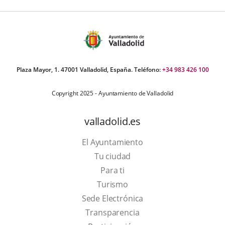
aplicación
externa.
Plaza Mayor, 1. 47001 Valladolid, España. Teléfono:
+34 983 426 100
Copyright 2025 - Ayuntamiento de Valladolid
valladolid.es
El Ayuntamiento
Tu ciudad
Para ti
This
Turismo
link
Link
Sede Electrónica
will
to
Transparencia