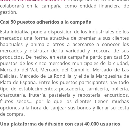
una
a
una
colaborará en la campaña como entidad financiera de
aplicación
una
aplic
gestión.
externa.
aplicación
exter
Casi 50 puestos adheridos a la campaña
externa.
Esta iniciativa pone a disposición de los industriales de los
mercados una forma atractiva de premiar a sus clientes
habituales y anima a otros a acercarse a conocer los
mercados y disfrutar de la variedad y frescura de sus
productos. De hecho, en esta campaña participan casi 50
puestos de los cinco mercados municipales de la ciudad,
Mercado del Val, Mercado del Campillo, Mercado de Las
Delicias, Mercado de La Rondilla, y el de la Marquesina de
Plaza de España. Entre los puestos participantes hay todo
tipo de establecimientos: pescadería, carnicería, pollería,
charcutería, frutería, pastelería y repostería, encurtidos,
frutos secos… por lo que los clientes tienen muchas
opciones a la hora de canjear sus bonos y llenar su cesta
de compra.
Una plataforma de difusión con casi 40.000 usuarios