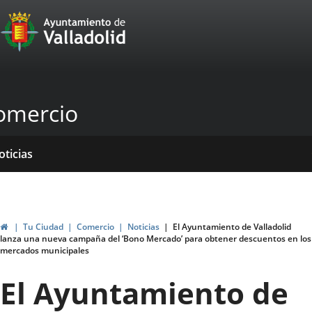
Portal
Jump to content
Web
del
Ayuntamiento
omercio
de
Valladolid
ome
rvicios
entros
yudas
ormativas
blicaciones
oticias
genda
ubvenciones
Home
Tu Ciudad
Comercio
Noticias
El Ayuntamiento de Valladolid
lanza una nueva campaña del ‘Bono Mercado’ para obtener descuentos en los
mercados municipales
El Ayuntamiento de