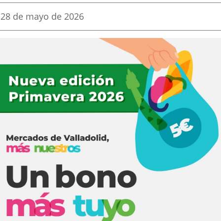
una
una
una
Fecha
28 de mayo de 2026
de
aplicación
aplicación
aplica
la
noticia
externa.
externa.
extern