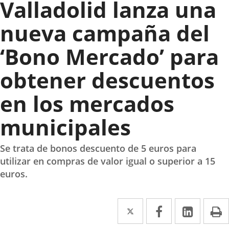
Valladolid lanza una
nueva campaña del
‘Bono Mercado’ para
obtener descuentos
en los mercados
municipales
Se trata de bonos descuento de 5 euros para
utilizar en compras de valor igual o superior a 15
euros.
Twitter
Enlace
Facebook
Enlace
Linked
Enlace
P
a
a
a