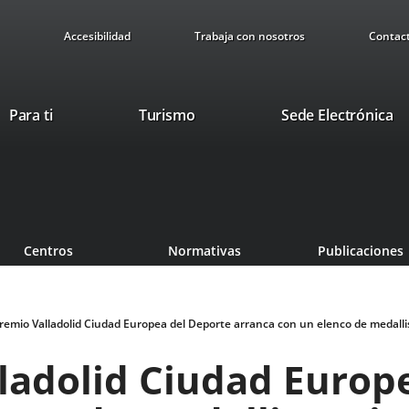
Accesibilidad
Trabaja con nosotros
Contac
This
Li
Para ti
Turismo
Sede Electrónica
link
to
will
ex
open
ap
in
a
pop-
Centros
Normativas
Publicaciones
up
window.
remio Valladolid Ciudad Europea del Deporte arranca con un elenco de medalli
lladolid Ciudad Europ