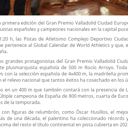
la primera edición del Gran Premio Valladolid Ciudad Europ
uistas españoles y campeones nacionales en la capital puce
21:20 h, las Pistas de Atletismo Complejo Deportivo Ciuda
e pertenece al Global Calendar de World Athletics y que, 
aña.
los grandes protagonistas del Gran Premio Valladolid Ci
nte plusmarquista española de 500 m Rocío Arroyo. To
ys con la selección española de 4x400 m, la madrileña pro
n el relevo nacional que tantos éxitos ha cosechado en los 
 en un 400 m que también contará con la presencia de Lor
 múltiple campeona de España de 800 metros, cuarta de Europ
as de la temporada.
con figuras de relumbrón, como Óscar Husillos, el mejor
ás de una década, el palentino ha coleccionado récords
ma del resto el título continental en pista cubierta en 202