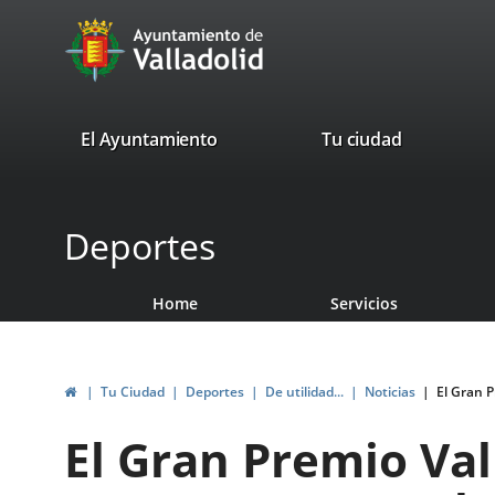
Portal
Jump to content
avaTop
Web
del
Ayuntamiento
valladolid.es
El Ayuntamiento
Tu ciudad
de
Valladolid
Deportes
Home
Servicios
Home
Tu Ciudad
Deportes
De utilidad...
Noticias
El Gran P
El Gran Premio Va