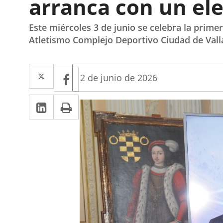
arranca con un ele
Este miércoles 3 de junio se celebra la primer
Atletismo Complejo Deportivo Ciudad de Vall
Twitter
Enlace
Facebook
Enlace
Fecha
2 de junio de 2026
de
a
a
la
Linkedin
Enlace
Print
una
noticia
una
a
aplicación
aplicación
una
externa.
externa.
aplicación
externa.