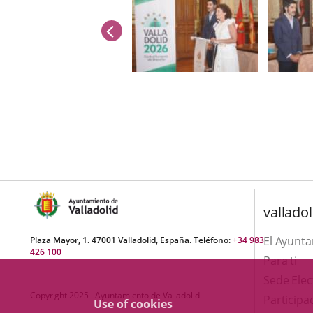
previus
Number
of
sliders:
2
valladol
El Ayunt
Plaza Mayor, 1. 47001 Valladolid, España. Teléfono:
+34 983
426 100
Para ti
Sede Elec
Copyright 2025 - Ayuntamiento de Valladolid
Participa
Use of cookies