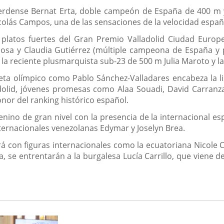
l ilerdense Bernat Erta, doble campeón de España de 400
icolás Campos, una de las sensaciones de la velocidad españ
 platos fuertes del Gran Premio Valladolid Ciudad Euro
sa y Claudia Gutiérrez (múltiple campeona de España y p
la reciente plusmarquista sub-23 de 500 m Julia Maroto y la
eta olímpico como Pablo Sánchez-Valladares encabeza la l
dolid, jóvenes promesas como Alaa Souadi, David Carranza
nor del ranking histórico español.
ino de gran nivel con la presencia de la internacional es
nternacionales venezolanas Edymar y Joselyn Brea.
á con figuras internacionales como la ecuatoriana Nicole 
a, se entrentarán a la burgalesa Lucía Carrillo, que viene 