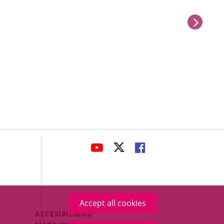
next
avaHeaderSocial
LINK
LINK
LINK
TO
TO
TO
EXTERNAL
EXTERNAL
EXTERNAL
APPLICATION.
APPLICATION.
APPLICATION.
Accept all cookies
Menú
ACCESIBILIDAD