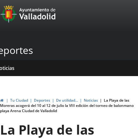
Portal
Jump to content
Web
del
Ayuntamiento
eportes
de
Valladolid
ome
rvicios
entros
ormativas
blicaciones
oticias
genda
Home
Tu Ciudad
Deportes
De utilidad...
Noticias
La Playa de las
Moreras acogerá del 10 al 12 de julio la VIII edición del torneo de balonmano
playa Arena Ciudad de Valladolid
La Playa de las