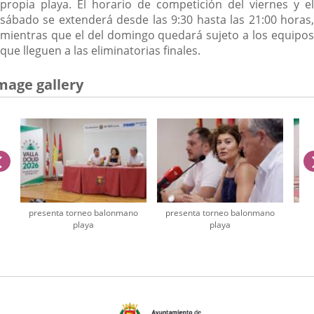
propia playa. El horario de competición del viernes y el
sábado se extenderá desde las 9:30 hasta las 21:00 horas,
mientras que el del domingo quedará sujeto a los equipos
que lleguen a las eliminatorias finales.
mage gallery
previus
o
presenta torneo balonmano
presenta torneo balonmano
pr
playa
playa
umber
iders: