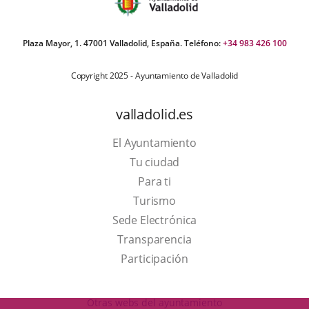
Plaza Mayor, 1. 47001 Valladolid, España. Teléfono:
+34 983 426 100
Copyright 2025 - Ayuntamiento de Valladolid
valladolid.es
El Ayuntamiento
Tu ciudad
Para ti
This
Turismo
link
Link
Sede Electrónica
will
to
Transparencia
open
external
Participación
in
application.
a
Otras webs del ayuntamiento