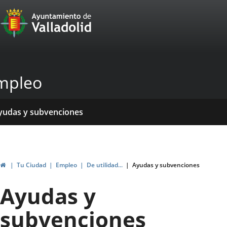
Portal
Jump to content
Web
del
Ayuntamiento
mpleo
de
Valladolid
ome
rvicios
entros
yudas y subvenciones
ormativas
blicaciones
ticias
genda
Home
Tu Ciudad
Empleo
De utilidad...
Ayudas y subvenciones
Ayudas y
subvenciones