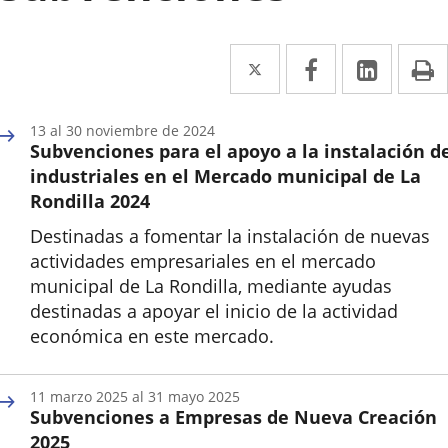
Twitter
Enlace
Facebook
Enlace
Linked
Enlace
P
a
a
a
una
una
una
13
al
30
noviembre
de 2024
Subvenciones para el apoyo a la instalación d
aplicación
aplicación
aplica
industriales en el Mercado municipal de La
externa.
externa.
extern
Rondilla 2024
Destinadas a fomentar la instalación de nuevas
actividades empresariales en el mercado
municipal de La Rondilla, mediante ayudas
destinadas a apoyar el inicio de la actividad
económica en este mercado.
Inicio
11
marzo
2025
al
31
mayo
2025
Subvenciones a Empresas de Nueva Creación
2025