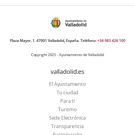
Plaza Mayor, 1. 47001 Valladolid, España. Teléfono:
+34 983 426 100
Copyright 2025 - Ayuntamiento de Valladolid
valladolid.es
El Ayuntamiento
Tu ciudad
Para ti
This
Turismo
link
Link
Sede Electrónica
will
to
Transparencia
open
external
Participación