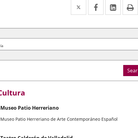
Twitter
Enlace
Facebook
Enlace
Linked
Enlace
P
a
a
a
arch
ral
una
una
una
ria
aplicación
aplicación
aplica
externa.
externa.
extern
ía
Sear
Cultura
Museo Patio Herreriano
Museo Patio Herreriano de Arte Contemporáneo Español