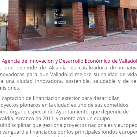
a
Agencia de Innovación y Desarrollo Económico de Valladol
Enlace
, que depende de Alcaldía, es catalizadora de iniciativ
a
nnovadoras para que Valladolid mejore su calidad de vida
una
ea una ciudad innovadora, sostenible, saludable y de ce
aplicación
misiones.
externa.
 captación de financiación exterior para desarrollar
royectos pioneros en la ciudad es uno de sus cometidos,
omo órgano especial del Ayuntamiento, que depende de
lcaldía. Arrancó en 2011, y cuenta con un equipo
ultidisciplinar que gestiona proyectos nacionales y europe
e vanguardia financiados por los principales fondos europe