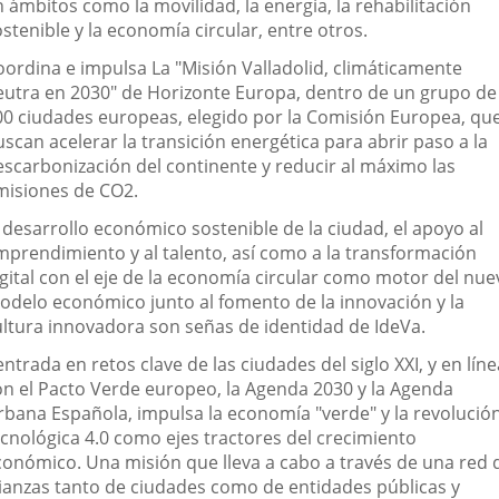
 ámbitos como la movilidad, la energía, la rehabilitación
stenible y la economía circular, entre otros.
oordina e impulsa La "Misión Valladolid, climáticamente
eutra en 2030" de Horizonte Europa, dentro de un grupo de
00 ciudades europeas, elegido por la Comisión Europea, qu
scan acelerar la transición energética para abrir paso a la
escarbonización del continente y reducir al máximo las
misiones de CO2.
 desarrollo económico sostenible de la ciudad, el apoyo al
mprendimiento y al talento, así como a la transformación
igital con el eje de la economía circular como motor del nue
odelo económico junto al fomento de la innovación y la
ultura innovadora son señas de identidad de IdeVa.
ntrada en retos clave de las ciudades del siglo XXI, y en líne
on el Pacto Verde europeo, la Agenda 2030 y la Agenda
rbana Española, impulsa la economía "verde" y la revolució
ecnológica 4.0 como ejes tractores del crecimiento
conómico. Una misión que lleva a cabo a través de una red 
lianzas tanto de ciudades como de entidades públicas y